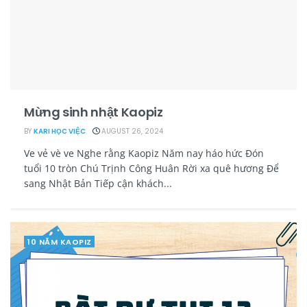
Mừng sinh nhật Kaopiz
BY
KARI HỌC VIỆC
AUGUST 26, 2024
Ve vẻ vè ve Nghe rằng Kaopiz Năm nay háo hức Đón
tuổi 10 tròn Chú Trịnh Công Huân Rời xa quê hương Để
sang Nhật Bản Tiếp cận khách...
10 NĂM KAOPIZ