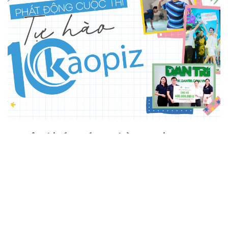
Cuộc thi sáng tác “Tự hào Kaopiz”
BY
KARI HỌC VIỆC
AUGUST 2, 2024