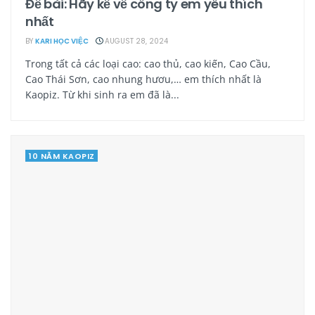
Đề bài: Hãy kể về công ty em yêu thích
nhất
BY
KARI HỌC VIỆC
AUGUST 28, 2024
Trong tất cả các loại cao: cao thủ, cao kiến, Cao Cầu,
Cao Thái Sơn, cao nhung hươu,… em thích nhất là
Kaopiz. Từ khi sinh ra em đã là...
10 NĂM KAOPIZ