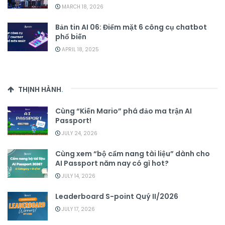
MARCH 18, 2026
Bản tin AI 06: Điểm mặt 6 công cụ chatbot
phổ biến
APRIL 18, 2025
THỊNH HÀNH
.
Cùng “Kiến Mario” phá đảo ma trận AI
Passport!
JULY 24, 2026
Cùng xem “bộ cẩm nang tài liệu” dành cho
AI Passport năm nay có gì hot?
JULY 14, 2026
Leaderboard S-point Quý II/2026
JULY 17, 2026