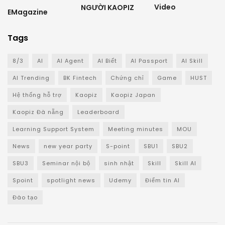
Video
NGƯỜI KAOPIZ
EMagazine
Tags
8/3
AI
AI Agent
AI Biết
AI Passport
AI Skill
AI Trending
BK Fintech
Chứng chỉ
Game
HUST
Hệ thống hỗ trợ
Kaopiz
Kaopiz Japan
Kaopiz Đà nẵng
Leaderboard
Learning Support System
Meeting minutes
MOU
News
new year party
S-point
SBU1
SBU2
SBU3
Seminar nội bộ
sinh nhật
Skill
Skill AI
Spoint
spotlight news
Udemy
Điểm tin AI
Đào tạo