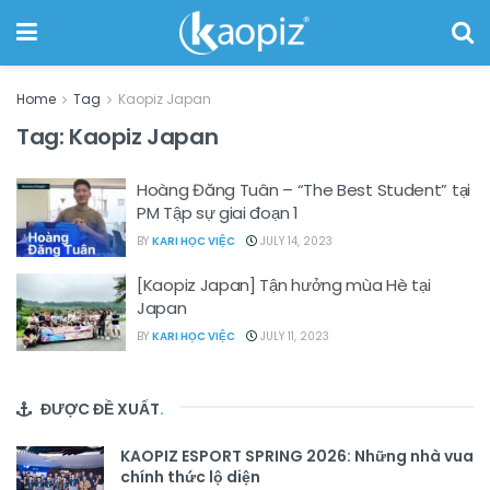
Home
Tag
Kaopiz Japan
Tag:
Kaopiz Japan
Hoàng Đăng Tuân – “The Best Student” tại
PM Tập sự giai đoạn 1
BY
KARI HỌC VIỆC
JULY 14, 2023
[Kaopiz Japan] Tận hưởng mùa Hè tại
Japan
BY
KARI HỌC VIỆC
JULY 11, 2023
ĐƯỢC ĐỀ XUẤT
.
KAOPIZ ESPORT SPRING 2026: Những nhà vua
chính thức lộ diện