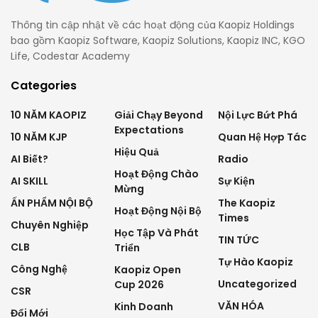
Thông tin cập nhật về các hoạt động của Kaopiz Holdings
bao gồm Kaopiz Software, Kaopiz Solutions, Kaopiz INC, KGO
Life, Codestar Academy
Categories
10 NĂM KAOPIZ
Giải Chạy Beyond
Nội Lực Bứt Phá
Expectations
10 NĂM KJP
Quan Hệ Hợp Tác
Hiệu Quả
AI Biết?
Radio
Hoạt Động Chào
AI SKILL
Sự Kiện
Mừng
ẤN PHẨM NỘI BỘ
The Kaopiz
Hoạt Động Nội Bộ
Times
Chuyên Nghiệp
Học Tập Và Phát
TIN TỨC
CLB
Triển
Tự Hào Kaopiz
Công Nghệ
Kaopiz Open
Uncategorized
Cup 2026
CSR
VĂN HÓA
Kinh Doanh
Đổi Mới