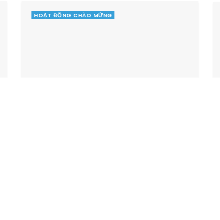
HOẠT ĐỘNG CHÀO MỪNG
Tiền thưởng chưa kịp nóng tay,
Đội văn nghệ SBU1 trích ngay
ủng hộ xây trường
BY
VÂN CHI
JULY 18, 2024
Hưởng ứng tinh thần người Kaopiz gieo hạt
mầm nhân ái để mang đến cho các em nhỏ Nà