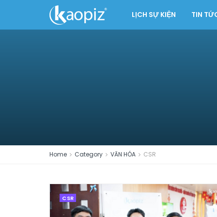
LỊCH SỰ KIỆN
TIN TỨ
Home
Category
VĂN HÓA
CSR
CSR