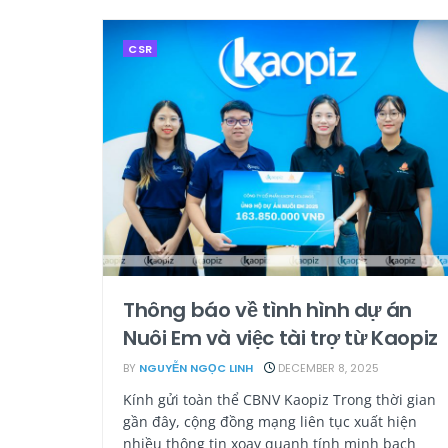
CSR
Thông báo về tình hình dự án
Nuôi Em và việc tài trợ từ Kaopiz
BY
NGUYỄN NGỌC LINH
DECEMBER 8, 2025
Kính gửi toàn thể CBNV Kaopiz Trong thời gian
gần đây, cộng đồng mạng liên tục xuất hiện
nhiều thông tin xoay quanh tính minh bạch