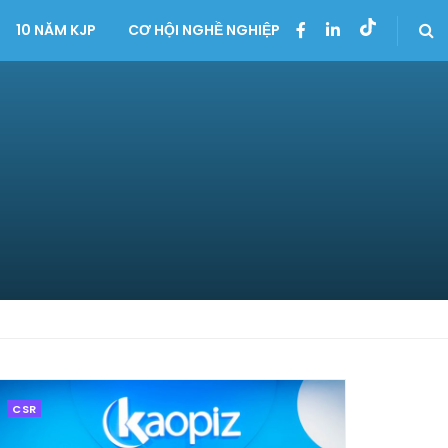
10 NĂM KJP
CƠ HỘI NGHỀ NGHIỆP
CSR