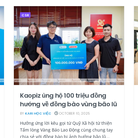
CSR
Kaopiz ủng hộ 100 triệu đồng
hướng về đồng bào vùng bão lũ
BY
KARI HỌC VIỆC
OCTOBER 10, 2025
Hưởng ứng lời kêu gọi từ Quỹ Xã hội từ thiện
Tấm lòng Vàng Báo Lao Động cùng chung tay
chia sẻ với đồng bào bị ảnh hưởng bão lũ...