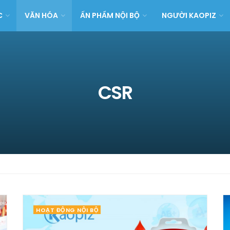
C
VĂN HÓA
ẤN PHẨM NỘI BỘ
NGƯỜI KAOPIZ
CSR
HOẠT ĐỘNG NỘI BỘ