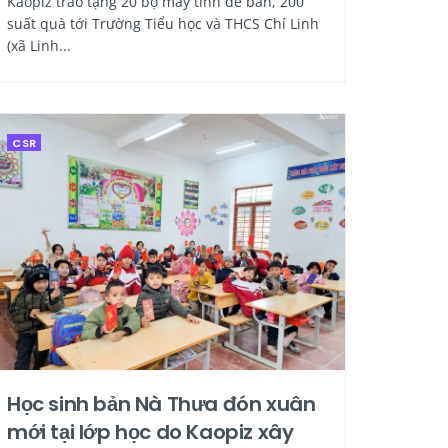
Kaopiz trao tặng 20 bộ máy tính để bàn, 200
suất quà tới Trường Tiểu học và THCS Chí Linh
(xã Linh...
CSR
Học sinh bản Nà Thưa đón xuân
mới tại lớp học do Kaopiz xây