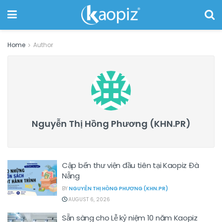
Home
Author
Nguyễn Thị Hồng Phương (KHN.PR)
Cập bến thư viện đầu tiên tại Kaopiz Đà
Nẵng
BY
NGUYỄN THỊ HỒNG PHƯƠNG (KHN.PR)
AUGUST 6, 2026
Sẵn sàng cho Lễ kỷ niệm 10 năm Kaopiz