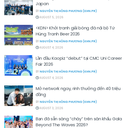
Japan
BY
NGUYỄN THỊ HỒNG PHƯƠNG (KHN.PR)
AUGUST 5, 2026
<KDN> Khởi tranh giải bóng đá nội bộ Tứ
Hùng Tranh Beer 2026
BY
NGUYỄN THỊ HỒNG PHƯƠNG (KHN.PR)
AUGUST 4, 2026
Lần đầu Kaopiz “debut” tại CMC Uni Career
Fair 2026
BY
NGUYỄN THỊ HỒNG PHƯƠNG (KHN.PR)
AUGUST 4, 2026
Mở network ngay, rinh thưởng đến 40 triệu
đồng
BY
NGUYỄN THỊ HỒNG PHƯƠNG (KHN.PR)
AUGUST 3, 2026
Bạn đã sẵn sàng “cháy” trên sân khấu Gala
Beyond The Waves 2026?