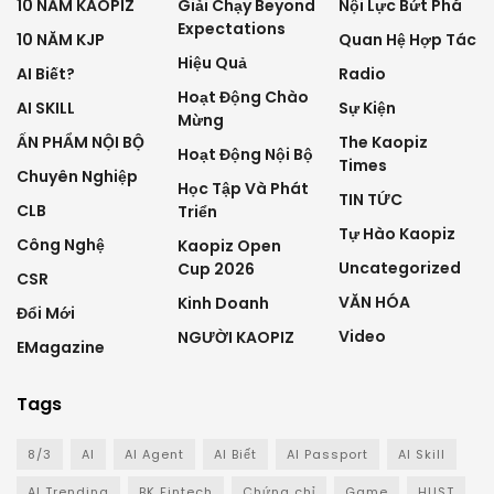
10 NĂM KAOPIZ
Giải Chạy Beyond
Nội Lực Bứt Phá
Expectations
10 NĂM KJP
Quan Hệ Hợp Tác
Hiệu Quả
AI Biết?
Radio
Hoạt Động Chào
AI SKILL
Sự Kiện
Mừng
ẤN PHẨM NỘI BỘ
The Kaopiz
Hoạt Động Nội Bộ
Times
Chuyên Nghiệp
Học Tập Và Phát
TIN TỨC
CLB
Triển
Tự Hào Kaopiz
Công Nghệ
Kaopiz Open
Uncategorized
Cup 2026
CSR
VĂN HÓA
Kinh Doanh
Đổi Mới
Video
NGƯỜI KAOPIZ
EMagazine
Tags
8/3
AI
AI Agent
AI Biết
AI Passport
AI Skill
AI Trending
BK Fintech
Chứng chỉ
Game
HUST