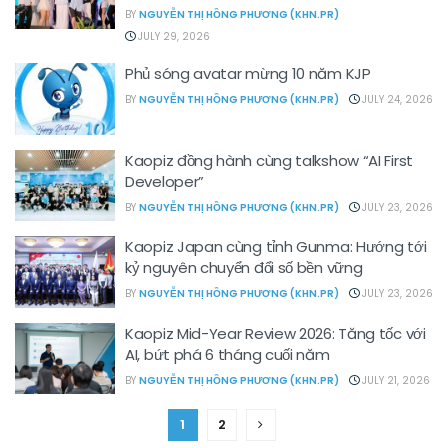
BY
NGUYỄN THỊ HỒNG PHƯƠNG (KHN.PR)
JULY 29, 2026
Phủ sóng avatar mừng 10 năm KJP
BY
NGUYỄN THỊ HỒNG PHƯƠNG (KHN.PR)
JULY 24, 2026
Kaopiz đồng hành cùng talkshow “AI First
Developer”
BY
NGUYỄN THỊ HỒNG PHƯƠNG (KHN.PR)
JULY 23, 2026
Kaopiz Japan cùng tỉnh Gunma: Hướng tới
kỷ nguyên chuyển đổi số bền vững
BY
NGUYỄN THỊ HỒNG PHƯƠNG (KHN.PR)
JULY 23, 2026
Kaopiz Mid-Year Review 2026: Tăng tốc với
AI, bứt phá 6 tháng cuối năm
BY
NGUYỄN THỊ HỒNG PHƯƠNG (KHN.PR)
JULY 21, 2026
1
2