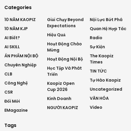
Categories
10 NĂM KAOPIZ
Giải Chạy Beyond
Nội Lực Bứt Phá
Expectations
10 NĂM KJP
Quan Hệ Hợp Tác
Hiệu Quả
AI Biết?
Radio
Hoạt Động Chào
AI SKILL
Sự Kiện
Mừng
ẤN PHẨM NỘI BỘ
The Kaopiz
Hoạt Động Nội Bộ
Times
Chuyên Nghiệp
Học Tập Và Phát
TIN TỨC
CLB
Triển
Tự Hào Kaopiz
Công Nghệ
Kaopiz Open
Uncategorized
Cup 2026
CSR
VĂN HÓA
Kinh Doanh
Đổi Mới
Video
NGƯỜI KAOPIZ
EMagazine
Tags