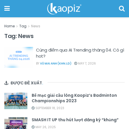
Home
Tag
News
Tag:
News
Cùng điểm qua AI Trending tháng 04. Có gì
hot?
BY
VŨ MAI ANH (KHN.LD)
MAY 7, 2026
ĐƯỢC ĐỀ XUẤT
.
Bế mạc giải cầu lông Kaopiz’s Badminton
Championships 2023
SEPTEMBER 18, 2023
SMASH IT UP thu hút lượt đăng ký “khủng”
MAY 26, 2025