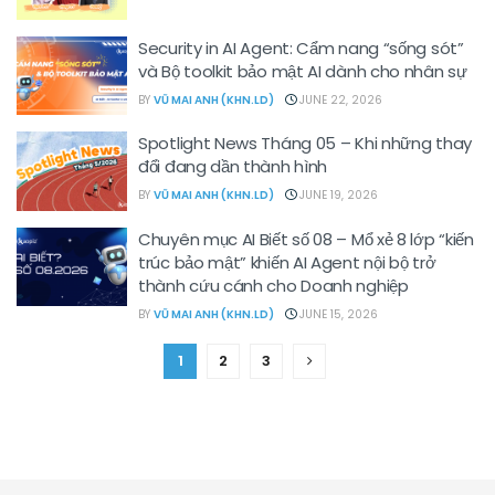
Security in AI Agent: Cẩm nang “sống sót”
và Bộ toolkit bảo mật AI dành cho nhân sự
BY
VŨ MAI ANH (KHN.LD)
JUNE 22, 2026
Spotlight News Tháng 05 – Khi những thay
đổi đang dần thành hình
BY
VŨ MAI ANH (KHN.LD)
JUNE 19, 2026
Chuyên mục AI Biết số 08 – Mổ xẻ 8 lớp “kiến
trúc bảo mật” khiến AI Agent nội bộ trở
thành cứu cánh cho Doanh nghiệp
BY
VŨ MAI ANH (KHN.LD)
JUNE 15, 2026
1
2
3