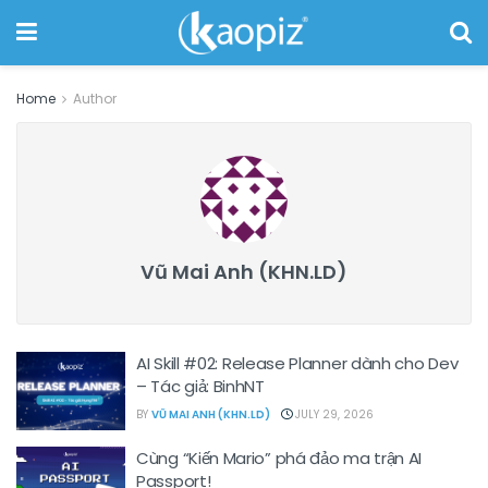
Home
Author
Vũ Mai Anh (KHN.LD)
AI Skill #02: Release Planner dành cho Dev
– Tác giả: BinhNT
BY
VŨ MAI ANH (KHN.LD)
JULY 29, 2026
Cùng “Kiến Mario” phá đảo ma trận AI
Passport!