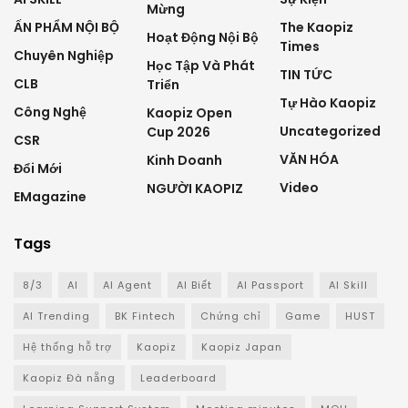
Mừng
ẤN PHẨM NỘI BỘ
The Kaopiz
Hoạt Động Nội Bộ
Times
Chuyên Nghiệp
Học Tập Và Phát
TIN TỨC
CLB
Triển
Tự Hào Kaopiz
Công Nghệ
Kaopiz Open
Uncategorized
Cup 2026
CSR
VĂN HÓA
Kinh Doanh
Đổi Mới
Video
NGƯỜI KAOPIZ
EMagazine
Tags
8/3
AI
AI Agent
AI Biết
AI Passport
AI Skill
AI Trending
BK Fintech
Chứng chỉ
Game
HUST
Hệ thống hỗ trợ
Kaopiz
Kaopiz Japan
Kaopiz Đà nẵng
Leaderboard