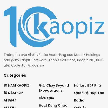
Thông tin cập nhật về các hoạt động của Kaopiz Holdings
bao gồm Kaopiz Software, Kaopiz Solutions, Kaopiz INC, KGO
Life, Codestar Academy
Categories
10 NĂM KAOPIZ
Giải Chạy Beyond
Nội Lực Bứt Phá
Expectations
10 NĂM KJP
Quan Hệ Hợp Tác
Hiệu Quả
AI Biết?
Radio
Hoạt Động Chào
AI SKILL
Sự Kiện