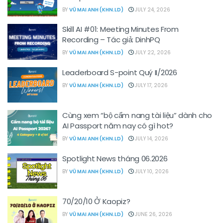
BY
VŨ MAI ANH (KHN.LD)
JULY 24, 2026
Skill AI #01: Meeting Minutes From
Recording – Tác giả: DinhPQ
BY
VŨ MAI ANH (KHN.LD)
JULY 22, 2026
Leaderboard S-point Quý II/2026
BY
VŨ MAI ANH (KHN.LD)
JULY 17, 2026
Cùng xem “bộ cẩm nang tài liệu” dành cho
AI Passport năm nay có gì hot?
BY
VŨ MAI ANH (KHN.LD)
JULY 14, 2026
Spotlight News tháng 06.2026
BY
VŨ MAI ANH (KHN.LD)
JULY 10, 2026
70/20/10 Ở Kaopiz?
BY
VŨ MAI ANH (KHN.LD)
JUNE 26, 2026