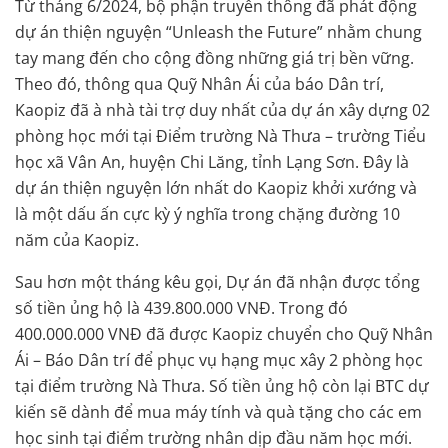
Từ tháng 6/2024, bộ phận truyền thông đã phát động
dự án thiện nguyện “Unleash the Future” nhằm chung
tay mang đến cho cộng đồng những giá trị bền vững.
Theo đó, thông qua Quỹ Nhân Ái của báo Dân trí,
Kaopiz đã à nhà tài trợ duy nhất của dự án xây dựng 02
phòng học mới tại Điểm trường Nà Thưa – trường Tiểu
học xã Vân An, huyện Chi Lăng, tỉnh Lạng Sơn. Đây là
dự án thiện nguyện lớn nhất do Kaopiz khởi xướng và
là một dấu ấn cực kỳ ý nghĩa trong chặng đường 10
năm của Kaopiz.
Sau hơn một tháng kêu gọi, Dự án đã nhận được tổng
số tiền ủng hộ là 439.800.000 VNĐ. Trong đó
400.000.000 VNĐ đã được Kaopiz chuyển cho Quỹ Nhân
Ái – Báo Dân trí để phục vụ hạng mục xây 2 phòng học
tại điểm trường Nà Thưa. Số tiền ủng hộ còn lại BTC dự
kiến sẽ dành để mua máy tính và quà tặng cho các em
học sinh tại điểm trường nhân dịp đầu năm học mới.