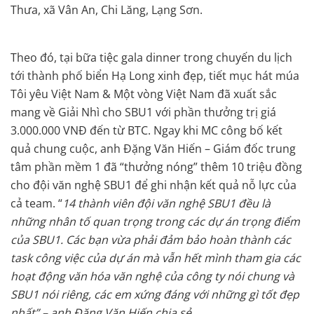
Thưa, xã Vân An, Chi Lăng, Lạng Sơn.
Theo đó, tại bữa tiệc gala dinner trong chuyến du lịch
tới thành phố biển Hạ Long xinh đẹp, tiết mục hát múa
Tôi yêu Việt Nam & Một vòng Việt Nam đã xuất sắc
mang về Giải Nhì cho SBU1 với phần thưởng trị giá
3.000.000 VNĐ đến từ BTC. Ngay khi MC công bố kết
quả chung cuộc, anh Đặng Văn Hiến – Giám đốc trung
tâm phần mềm 1 đã “thưởng nóng” thêm 10 triệu đồng
cho đội văn nghệ SBU1 để ghi nhận kết quả nỗ lực của
cả team. “
14 thành viên đội văn nghệ SBU1 đều là
những nhân tố quan trọng trong các dự án trọng điểm
của SBU1. Các bạn vừa phải đảm bảo hoàn thành các
task công việc của dự án mà vẫn hết mình tham gia các
hoạt động văn hóa văn nghệ của công ty nói chung và
SBU1 nói riêng, các em xứng đáng với những gì tốt đẹp
nhất” – anh Đặng Văn Hiến chia sẻ.