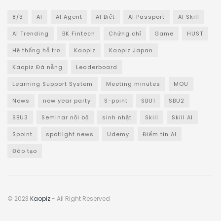
8/3
AI
AI Agent
AI Biết
AI Passport
AI Skill
AI Trending
BK Fintech
Chứng chỉ
Game
HUST
Hệ thống hỗ trợ
Kaopiz
Kaopiz Japan
Kaopiz Đà nẵng
Leaderboard
Learning Support System
Meeting minutes
MOU
News
new year party
S-point
SBU1
SBU2
SBU3
Seminar nội bộ
sinh nhật
Skill
Skill AI
Spoint
spotlight news
Udemy
Điểm tin AI
Đào tạo
© 2023
Kaopiz
- All Right Reserved