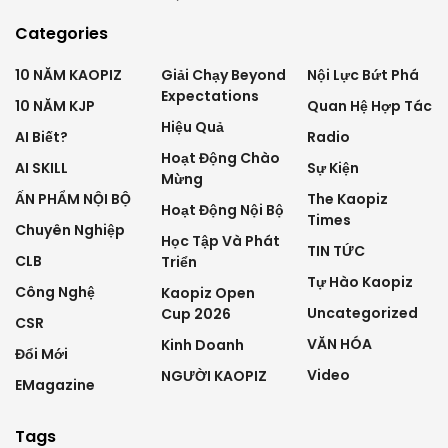
Categories
10 NĂM KAOPIZ
Giải Chạy Beyond
Nội Lực Bứt Phá
Expectations
10 NĂM KJP
Quan Hệ Hợp Tác
Hiệu Quả
AI Biết?
Radio
Hoạt Động Chào
AI SKILL
Sự Kiện
Mừng
ẤN PHẨM NỘI BỘ
The Kaopiz
Hoạt Động Nội Bộ
Times
Chuyên Nghiệp
Học Tập Và Phát
TIN TỨC
CLB
Triển
Tự Hào Kaopiz
Công Nghệ
Kaopiz Open
Uncategorized
Cup 2026
CSR
VĂN HÓA
Kinh Doanh
Đổi Mới
Video
NGƯỜI KAOPIZ
EMagazine
Tags