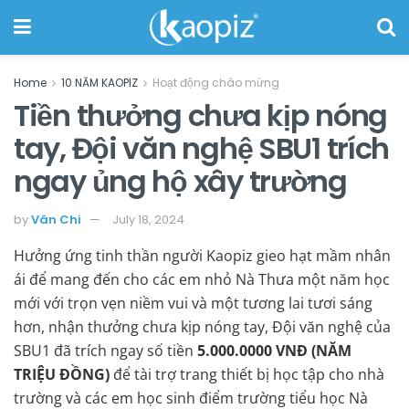
Home
10 NĂM KAOPIZ
Hoạt động chào mừng
Tiền thưởng chưa kịp nóng
tay, Đội văn nghệ SBU1 trích
ngay ủng hộ xây trường
by
Vân Chi
July 18, 2024
Hưởng ứng tinh thần người Kaopiz gieo hạt mầm nhân
ái để mang đến cho các em nhỏ Nà Thưa một năm học
mới với trọn vẹn niềm vui và một tương lai tươi sáng
hơn, nhận thưởng chưa kịp nóng tay, Đội văn nghệ của
SBU1 đã trích ngay số tiền
5.000.0000 VNĐ (NĂM
TRIỆU ĐỒNG)
để tài trợ trang thiết bị học tập cho nhà
trường và các em học sinh điểm trường tiểu học Nà