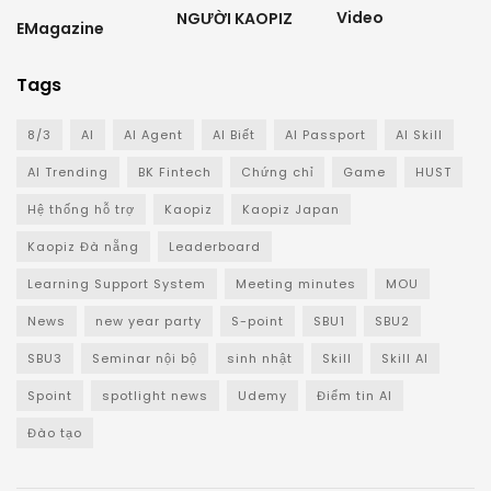
Video
NGƯỜI KAOPIZ
EMagazine
Tags
8/3
AI
AI Agent
AI Biết
AI Passport
AI Skill
AI Trending
BK Fintech
Chứng chỉ
Game
HUST
Hệ thống hỗ trợ
Kaopiz
Kaopiz Japan
Kaopiz Đà nẵng
Leaderboard
Learning Support System
Meeting minutes
MOU
News
new year party
S-point
SBU1
SBU2
SBU3
Seminar nội bộ
sinh nhật
Skill
Skill AI
Spoint
spotlight news
Udemy
Điểm tin AI
Đào tạo