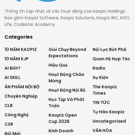
Thông tin cập nhật về các hoạt động của Kaopiz Holdings
bao gồm Kaopiz Software, Kaopiz Solutions, Kaopiz INC, KGO
Life, Codestar Academy
Categories
10 NĂM KAOPIZ
Giải Chạy Beyond
Nội Lực Bứt Phá
Expectations
10 NĂM KJP
Quan Hệ Hợp Tác
Hiệu Quả
AI Biết?
Radio
Hoạt Động Chào
AI SKILL
Sự Kiện
Mừng
ẤN PHẨM NỘI BỘ
The Kaopiz
Hoạt Động Nội Bộ
Times
Chuyên Nghiệp
Học Tập Và Phát
TIN TỨC
CLB
Triển
Tự Hào Kaopiz
Công Nghệ
Kaopiz Open
Uncategorized
Cup 2026
CSR
VĂN HÓA
Kinh Doanh
Đổi Mới