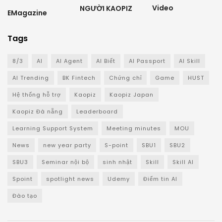
Video
NGƯỜI KAOPIZ
EMagazine
Tags
8/3
AI
AI Agent
AI Biết
AI Passport
AI Skill
AI Trending
BK Fintech
Chứng chỉ
Game
HUST
Hệ thống hỗ trợ
Kaopiz
Kaopiz Japan
Kaopiz Đà nẵng
Leaderboard
Learning Support System
Meeting minutes
MOU
News
new year party
S-point
SBU1
SBU2
SBU3
Seminar nội bộ
sinh nhật
Skill
Skill AI
Spoint
spotlight news
Udemy
Điểm tin AI
Đào tạo