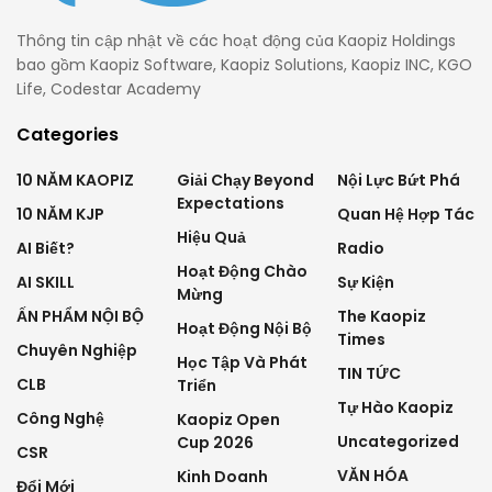
Thông tin cập nhật về các hoạt động của Kaopiz Holdings
bao gồm Kaopiz Software, Kaopiz Solutions, Kaopiz INC, KGO
Life, Codestar Academy
Categories
10 NĂM KAOPIZ
Giải Chạy Beyond
Nội Lực Bứt Phá
Expectations
10 NĂM KJP
Quan Hệ Hợp Tác
Hiệu Quả
AI Biết?
Radio
Hoạt Động Chào
AI SKILL
Sự Kiện
Mừng
ẤN PHẨM NỘI BỘ
The Kaopiz
Hoạt Động Nội Bộ
Times
Chuyên Nghiệp
Học Tập Và Phát
TIN TỨC
CLB
Triển
Tự Hào Kaopiz
Công Nghệ
Kaopiz Open
Uncategorized
Cup 2026
CSR
VĂN HÓA
Kinh Doanh
Đổi Mới