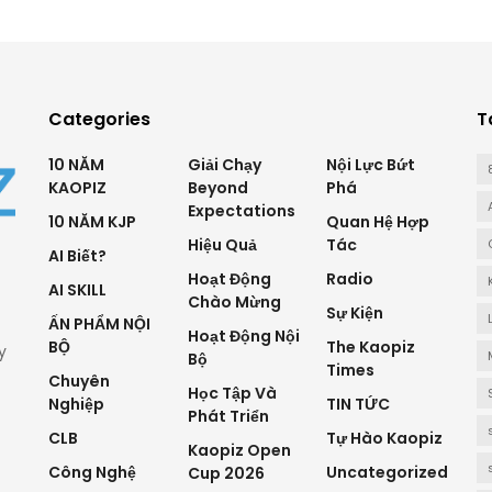
Categories
T
10 NĂM
Giải Chạy
Nội Lực Bứt
KAOPIZ
Beyond
Phá
Expectations
10 NĂM KJP
Quan Hệ Hợp
Hiệu Quả
Tác
AI Biết?
Hoạt Động
Radio
AI SKILL
Chào Mừng
Sự Kiện
ẤN PHẨM NỘI
Hoạt Động Nội
BỘ
The Kaopiz
y
Bộ
Times
Chuyên
Học Tập Và
Nghiệp
TIN TỨC
Phát Triển
CLB
Tự Hào Kaopiz
Kaopiz Open
Công Nghệ
Uncategorized
Cup 2026