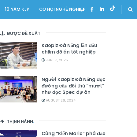
10 NĂM KJP
CƠ HỘI NGHỀ NGHIỆP
ĐƯỢC ĐỀ XUẤT
.
Kaopiz Đà Nẵng lần đầu
chấm đồ án tốt nghiệp
JUNE 3, 2025
Người Kaopiz Đà Nẵng đọc
đường cầu đối thủ “mượt”
như đọc Spec dự án
AUGUST 26, 2024
THỊNH HÀNH
.
Cùng “Kiến Mario” phá đảo