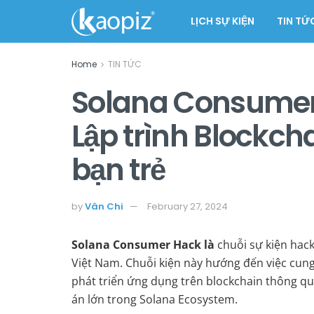
LỊCH SỰ KIỆN
TIN TỨ
Home
TIN TỨC
Solana Consumer 
Lập trình Blockch
bạn trẻ
by
Vân Chi
February 27, 2024
Solana Consumer Hack là
chuỗi sự kiện hac
Việt Nam. Chuỗi kiện này hướng đến việc cung 
phát triển ứng dụng trên blockchain thông qu
án lớn trong Solana Ecosystem.