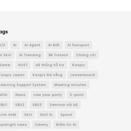
ags
8/3
AI
AI Agent
AI Biết
AI Passport
AI Skill
AI Trending
BK Fintech
Chứng chỉ
Game
HUST
Hệ thống hỗ trợ
Kaopiz
Kaopiz Japan
Kaopiz Đà nẵng
Leaderboard
Learning Support System
Meeting minutes
MOU
News
new year party
S-point
SBU1
SBU2
SBU3
Seminar nội bộ
sinh nhật
Skill
Skill AI
Spoint
spotlight news
Udemy
Điểm tin AI