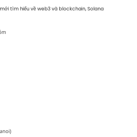
mới tìm hiểu về web3 và blockchain, Solana
hóm
anoi)