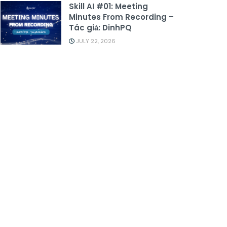
Skill AI #01: Meeting
Minutes From Recording –
Tác giả: DinhPQ
JULY 22, 2026