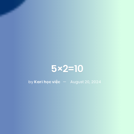
5×2=10
by
Kari học việc
August 20, 2024