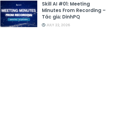
Skill AI #01: Meeting
Minutes From Recording –
Tác giả: DinhPQ
JULY 22, 2026