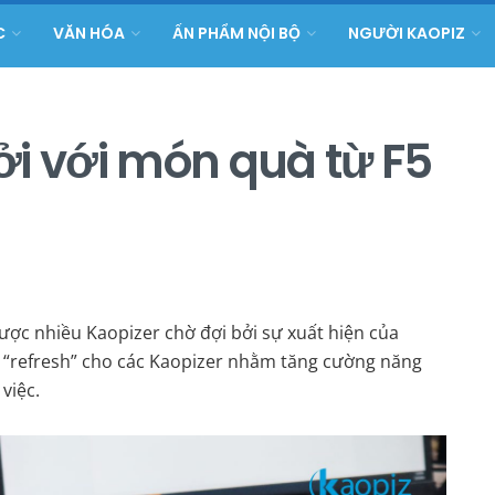
C
VĂN HÓA
ẤN PHẨM NỘI BỘ
NGƯỜI KAOPIZ
ởi với món quà từ F5
ược nhiều Kaopizer chờ đợi bởi sự xuất hiện của
n “refresh” cho các Kaopizer nhằm tăng cường năng
 việc.