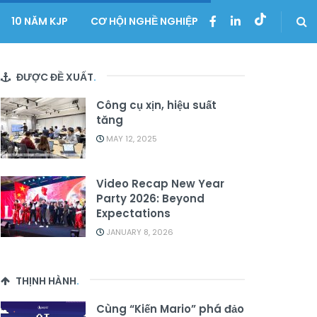
10 NĂM KJP
CƠ HỘI NGHỀ NGHIỆP
ĐƯỢC ĐỀ XUẤT
.
Công cụ xịn, hiệu suất
tăng
MAY 12, 2025
Video Recap New Year
Party 2026: Beyond
Expectations
JANUARY 8, 2026
THỊNH HÀNH
.
Cùng “Kiến Mario” phá đảo