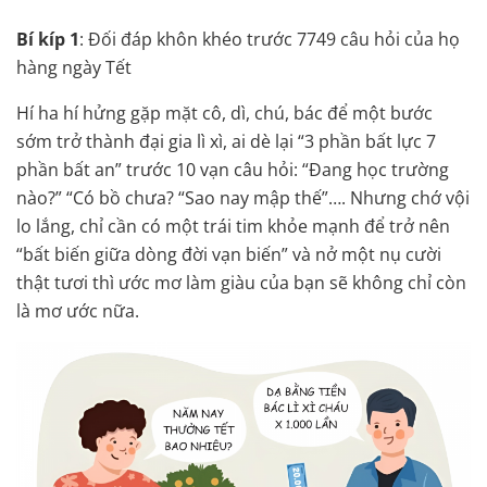
Bí kíp 1
: Đối đáp khôn khéo trước 7749 câu hỏi của họ
hàng ngày Tết
Hí ha hí hửng gặp mặt cô, dì, chú, bác để một bước
sớm trở thành đại gia lì xì, ai dè lại “3 phần bất lực 7
phần bất an” trước 10 vạn câu hỏi: “Đang học trường
nào?” “Có bồ chưa? “Sao nay mập thế”…. Nhưng chớ vội
lo lắng, chỉ cần có một trái tim khỏe mạnh để trở nên
“bất biến giữa dòng đời vạn biến” và nở một nụ cười
thật tươi thì ước mơ làm giàu của bạn sẽ không chỉ còn
là mơ ước nữa.