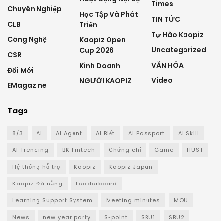
Times
Chuyên Nghiệp
Học Tập Và Phát
TIN TỨC
CLB
Triển
Tự Hào Kaopiz
Công Nghệ
Kaopiz Open
Uncategorized
Cup 2026
CSR
VĂN HÓA
Kinh Doanh
Đổi Mới
Video
NGƯỜI KAOPIZ
EMagazine
Tags
8/3
AI
AI Agent
AI Biết
AI Passport
AI Skill
AI Trending
BK Fintech
Chứng chỉ
Game
HUST
Hệ thống hỗ trợ
Kaopiz
Kaopiz Japan
Kaopiz Đà nẵng
Leaderboard
Learning Support System
Meeting minutes
MOU
News
new year party
S-point
SBU1
SBU2