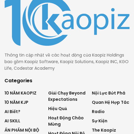
Thông tin cập nhật về các hoạt động của Kaopiz Holdings
bao gồm Kaopiz Software, Kaopiz Solutions, Kaopiz INC, KGO
Life, Codestar Academy
Categories
10 NĂM KAOPIZ
Giải Chạy Beyond
Nội Lực Bứt Phá
Expectations
10 NĂM KJP
Quan Hệ Hợp Tác
Hiệu Quả
AI Biết?
Radio
Hoạt Động Chào
AI SKILL
Sự Kiện
Mừng
ẤN PHẨM NỘI BỘ
The Kaopiz
Hoạt Động Nội Bộ