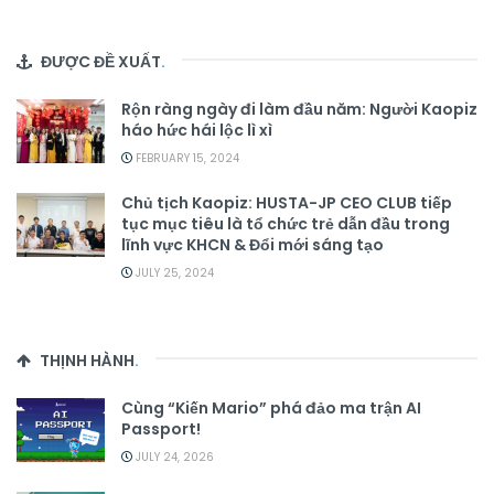
ĐƯỢC ĐỀ XUẤT
.
Rộn ràng ngày đi làm đầu năm: Người Kaopiz
háo hức hái lộc lì xì
FEBRUARY 15, 2024
Chủ tịch Kaopiz: HUSTA-JP CEO CLUB tiếp
tục mục tiêu là tổ chức trẻ dẫn đầu trong
lĩnh vực KHCN & Đổi mới sáng tạo
JULY 25, 2024
THỊNH HÀNH
.
Cùng “Kiến Mario” phá đảo ma trận AI
Passport!
JULY 24, 2026