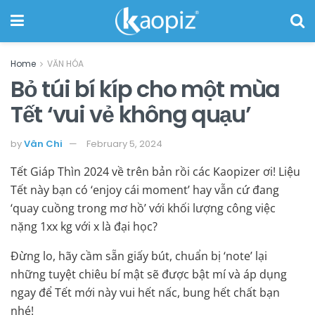
Home
VĂN HÓA
Bỏ túi bí kíp cho một mùa
Tết ‘vui vẻ không quạu’
by
Vân Chi
February 5, 2024
Tết Giáp Thìn 2024 về trên bản rồi các Kaopizer ơi! Liệu
Tết này bạn có ‘enjoy cái moment’ hay vẫn cứ đang
‘quay cuồng trong mơ hồ’ với khối lượng công việc
nặng 1xx kg với x là đại học?
Đừng lo, hãy cầm sẵn giấy bút, chuẩn bị ‘note’ lại
những tuyệt chiêu bí mật sẽ được bật mí và áp dụng
ngay để Tết mới này vui hết nấc, bung hết chất bạn
nhé!