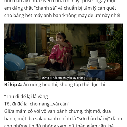
tình bạn ấy chưa? Nếu chưa thì hãy “pose” ngay một
em dáng thật “chanh sả” và chuẩn bị tâm lý càn quét
cho bằng hết mấy anh bạn ‘không mấy dễ ưa’ này nhé!
Bí kíp 4:
Ăn uống heo thì, không tập thể dục thì …
“Thu đi để lại lá vàng
Tết đi để lại cho nàng…vài cân”
Giữa mâm cỗ với vô vàn bánh chưng, thịt mỡ, dưa
hành, một đĩa salad xanh chính là “sơn hào hải vị” dành
cho những tín đồ phòng gym, nữ thần giảm cân, bà