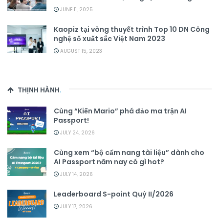
JUNE 11, 2025
Kaopiz tại vòng thuyết trình Top 10 DN Công
nghệ số xuất sắc Việt Nam 2023
AUGUST 15, 2023
THỊNH HÀNH
.
Cùng “Kiến Mario” phá đảo ma trận AI
Passport!
JULY 24, 2026
Cùng xem “bộ cẩm nang tài liệu” dành cho
AI Passport năm nay có gì hot?
JULY 14, 2026
Leaderboard S-point Quý II/2026
JULY 17, 2026