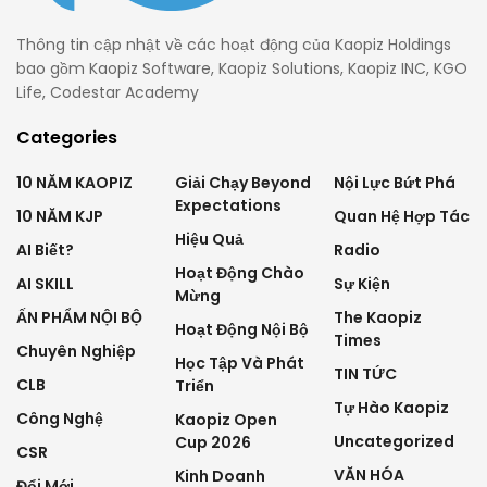
Thông tin cập nhật về các hoạt động của Kaopiz Holdings
bao gồm Kaopiz Software, Kaopiz Solutions, Kaopiz INC, KGO
Life, Codestar Academy
Categories
10 NĂM KAOPIZ
Giải Chạy Beyond
Nội Lực Bứt Phá
Expectations
10 NĂM KJP
Quan Hệ Hợp Tác
Hiệu Quả
AI Biết?
Radio
Hoạt Động Chào
AI SKILL
Sự Kiện
Mừng
ẤN PHẨM NỘI BỘ
The Kaopiz
Hoạt Động Nội Bộ
Times
Chuyên Nghiệp
Học Tập Và Phát
TIN TỨC
CLB
Triển
Tự Hào Kaopiz
Công Nghệ
Kaopiz Open
Uncategorized
Cup 2026
CSR
VĂN HÓA
Kinh Doanh
Đổi Mới