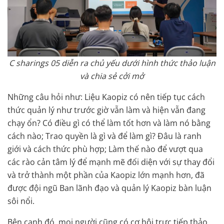
C sharings 05 diễn ra chủ yếu dưới hình thức thảo luận
và chia sẻ cởi mở
Những câu hỏi như: Liệu Kaopiz có nên tiếp tục cách
thức quản lý như trước giờ vẫn làm và hiện vẫn đang
chạy ổn? Có điều gì có thể làm tốt hơn và làm nó bằng
cách nào; Trao quyền là gì và để làm gì? Đâu là ranh
giới và cách thức phù hợp; Làm thế nào để vượt qua
các rào cản tâm lý để mạnh mẽ đối diện với sự thay đổi
và trở thành một phần của Kaopiz lớn mạnh hơn, đã
được đội ngũ Ban lãnh đạo và quản lý Kaopiz bàn luận
sôi nổi.
Bên cạnh đó, mọi người cũng có cơ hội trực tiếp thảo