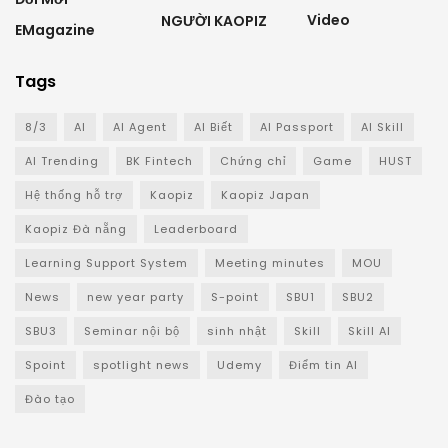
Video
NGƯỜI KAOPIZ
EMagazine
Tags
8/3
AI
AI Agent
AI Biết
AI Passport
AI Skill
AI Trending
BK Fintech
Chứng chỉ
Game
HUST
Hệ thống hỗ trợ
Kaopiz
Kaopiz Japan
Kaopiz Đà nẵng
Leaderboard
Learning Support System
Meeting minutes
MOU
News
new year party
S-point
SBU1
SBU2
SBU3
Seminar nội bộ
sinh nhật
Skill
Skill AI
Spoint
spotlight news
Udemy
Điểm tin AI
Đào tạo