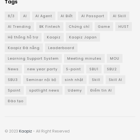
Tags
8/3
AI
AI Agent
AI Biết
AI Passport
AI Skill
AI Trending
BK Fintech
Chứng chỉ
Game
HUST
Hệ thống hỗ trợ
Kaopiz
Kaopiz Japan
Kaopiz Đà nẵng
Leaderboard
Learning Support System
Meeting minutes
MOU
News
new year party
S-point
SBU1
SBU2
SBU3
Seminar nội bộ
sinh nhật
Skill
Skill AI
Spoint
spotlight news
Udemy
Điểm tin AI
Đào tạo
© 2023
Kaopiz
- All Right Reserved