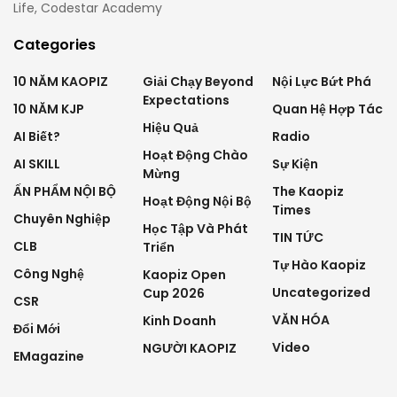
Life, Codestar Academy
Categories
10 NĂM KAOPIZ
Giải Chạy Beyond
Nội Lực Bứt Phá
Expectations
10 NĂM KJP
Quan Hệ Hợp Tác
Hiệu Quả
AI Biết?
Radio
Hoạt Động Chào
AI SKILL
Sự Kiện
Mừng
ẤN PHẨM NỘI BỘ
The Kaopiz
Hoạt Động Nội Bộ
Times
Chuyên Nghiệp
Học Tập Và Phát
TIN TỨC
CLB
Triển
Tự Hào Kaopiz
Công Nghệ
Kaopiz Open
Uncategorized
Cup 2026
CSR
VĂN HÓA
Kinh Doanh
Đổi Mới
Video
NGƯỜI KAOPIZ
EMagazine