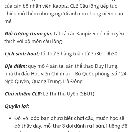
của cán bộ nhân viên Kaopiz, CLB Cầu lông tiếp tục
chiêu mộ thêm những người anh em chung niềm đam
mê.
Đối tượng tham gia:
Tất cả các Kaopizer có niềm yêu
thích với bộ môn cầu lông
Lịch sinh hoạt:
tối thứ 3 hàng tuần từ 7h30 – 9h30
Địa điểm:
quy mô 4 sân tại sân thể thao Duy Hưng,
nhà thi đấu Học viện Chính trị – Bộ Quốc phòng, số 124
Ngô Quyền, Quang Trung, Hà Đông
Chủ nhiệm CLB:
Lê Thị Thu Uyên (SBU1)
Quyền lợi:
Đối với các bạn chưa biết chơi cầu, muốn học sẽ
có thầy dạy, mỗi thứ 3 đội dành ra 1 sân, 1 tiếng để