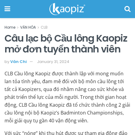
Home
VĂN HÓA
CLB
Câu lạc bộ Cầu lông Kaopiz
mở đơn tuyển thành viên
by
Vân Chi
January 31, 2024
CLB Cầu lông Kaopiz được thành lập với mong muốn
lan tỏa tình yêu, đam mê đối với bộ môn cầu lông tới
tất cả Kaopizers, qua đó nhằm nâng cao sức khỏe và
phát triển thể lực của mỗi người. Trong thời gian hoạt
động, CLB Cầu lông Kaopiz đã tổ chức thành công 2 giải
cầu lông nội bộ Kaopiz’s Badminton Championships,
mỗi giải quy tụ gần 40 vận động viên.
Với sức “nóng” khi thu hút được sự tham gia đông đảo