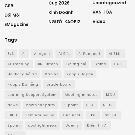
Uncategorized
Cup 2026
CSR
VĂN HÓA
Kinh Doanh
Đổi Mới
Video
NGƯỜI KAOPIZ
EMagazine
Tags
8/3
AI
AI Agent
AI Biết
AI Passport
AI Skill
AI Trending
BK Fintech
Chứng chỉ
Game
HUST
Hệ thống hỗ trợ
Kaopiz
Kaopiz Japan
Kaopiz Đà nẵng
Leaderboard
Learning Support System
Meeting minutes
MOU
News
new year party
S-point
SBU1
SBU2
SBU3
Seminar nội bộ
sinh nhật
Skill
Skill AI
Spoint
spotlight news
Udemy
Điểm tin AI