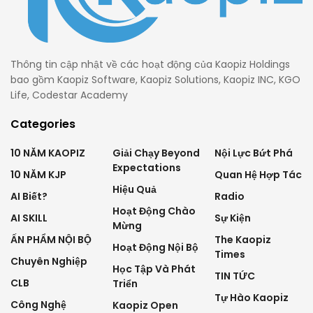
Thông tin cập nhật về các hoạt động của Kaopiz Holdings
bao gồm Kaopiz Software, Kaopiz Solutions, Kaopiz INC, KGO
Life, Codestar Academy
Categories
10 NĂM KAOPIZ
Giải Chạy Beyond
Nội Lực Bứt Phá
Expectations
10 NĂM KJP
Quan Hệ Hợp Tác
Hiệu Quả
AI Biết?
Radio
Hoạt Động Chào
AI SKILL
Sự Kiện
Mừng
ẤN PHẨM NỘI BỘ
The Kaopiz
Hoạt Động Nội Bộ
Times
Chuyên Nghiệp
Học Tập Và Phát
TIN TỨC
CLB
Triển
Tự Hào Kaopiz
Công Nghệ
Kaopiz Open