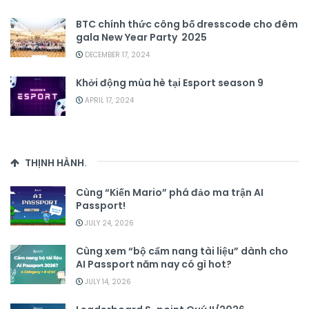
BTC chính thức công bố dresscode cho đêm
gala New Year Party 2025
DECEMBER 17, 2024
Khởi động mùa hè tại Esport season 9
APRIL 17, 2024
THỊNH HÀNH
.
Cùng “Kiến Mario” phá đảo ma trận AI
Passport!
JULY 24, 2026
Cùng xem “bộ cẩm nang tài liệu” dành cho
AI Passport năm nay có gì hot?
JULY 14, 2026