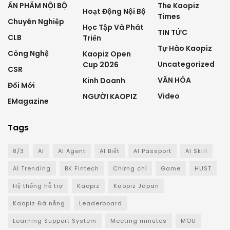
ẤN PHẨM NỘI BỘ
The Kaopiz
Hoạt Động Nội Bộ
Times
Chuyên Nghiệp
Học Tập Và Phát
TIN TỨC
CLB
Triển
Tự Hào Kaopiz
Công Nghệ
Kaopiz Open
Uncategorized
Cup 2026
CSR
VĂN HÓA
Kinh Doanh
Đổi Mới
Video
NGƯỜI KAOPIZ
EMagazine
Tags
8/3
AI
AI Agent
AI Biết
AI Passport
AI Skill
AI Trending
BK Fintech
Chứng chỉ
Game
HUST
Hệ thống hỗ trợ
Kaopiz
Kaopiz Japan
Kaopiz Đà nẵng
Leaderboard
Learning Support System
Meeting minutes
MOU