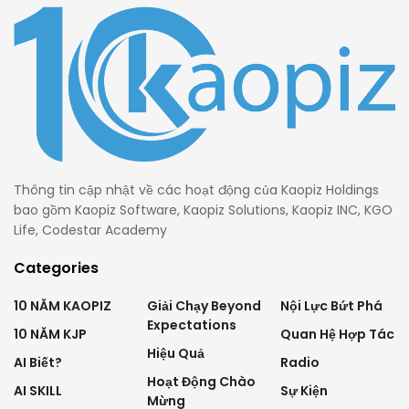
Thông tin cập nhật về các hoạt động của Kaopiz Holdings
bao gồm Kaopiz Software, Kaopiz Solutions, Kaopiz INC, KGO
Life, Codestar Academy
Categories
10 NĂM KAOPIZ
Giải Chạy Beyond
Nội Lực Bứt Phá
Expectations
10 NĂM KJP
Quan Hệ Hợp Tác
Hiệu Quả
AI Biết?
Radio
Hoạt Động Chào
AI SKILL
Sự Kiện
Mừng