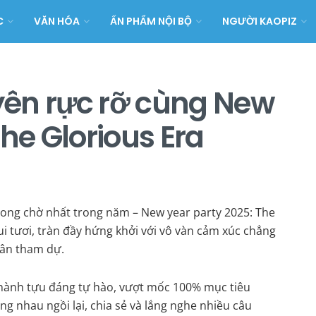
C
VĂN HÓA
ẤN PHẨM NỘI BỘ
NGƯỜI KAOPIZ
ên rực rỡ cùng New
The Glorious Era
mong chờ nhất trong năm – New year party 2025: The
ui tươi, tràn đầy hứng khởi với vô vàn cảm xúc chẳng
thân tham dự.
thành tựu đáng tự hào, vượt mốc 100% mục tiêu
ng nhau ngồi lại, chia sẻ và lắng nghe nhiều câu