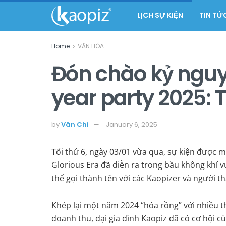
LỊCH SỰ KIỆN
TIN TỨ
Home
VĂN HÓA
Đón chào kỷ nguy
year party 2025: 
by
Vân Chi
January 6, 2025
Tối thứ 6, ngày 03/01 vừa qua, sự kiện được 
Glorious Era đã diễn ra trong bầu không khí v
thể gọi thành tên với các Kaopizer và người 
Khép lại một năm 2024 “hóa rồng” với nhiều 
doanh thu, đại gia đình Kaopiz đã có cơ hội cù