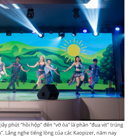
 phút “hồi hộp” đến “vỡ òa” là phần “đua vịt” trúng
a”. Lắng nghe tiếng lòng của các Kaopizer, năm nay