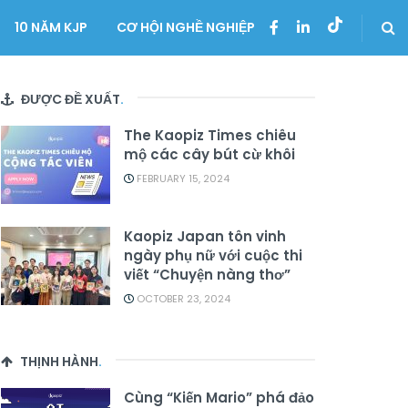
10 NĂM KJP
CƠ HỘI NGHỀ NGHIỆP
ĐƯỢC ĐỀ XUẤT
.
The Kaopiz Times chiêu
mộ các cây bút cừ khôi
FEBRUARY 15, 2024
Kaopiz Japan tôn vinh
ngày phụ nữ với cuộc thi
viết “Chuyện nàng thơ”
OCTOBER 23, 2024
THỊNH HÀNH
.
Cùng “Kiến Mario” phá đảo