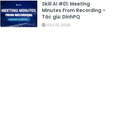
Skill AI #01: Meeting
Minutes From Recording –
Tác giả: DinhPQ
JULY 22, 2026