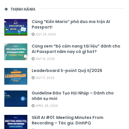
THỊNH HÀNH
.
Cùng “Kiến Mario” phá đảo ma trận AI
Passport!
JULY 24, 2026
Cùng xem “bộ cẩm nang tài liệu” dành cho
AI Passport năm nay có gì hot?
JULY 14, 2026
Leaderboard S-point Quý II/2026
JULY 17, 2026
Guideline Đào Tạo Hội Nhập – Dành cho
nhân sự mới
APRIL 28, 2026
Skill AI #01: Meeting Minutes From
Recording – Tác giả: DinhPQ