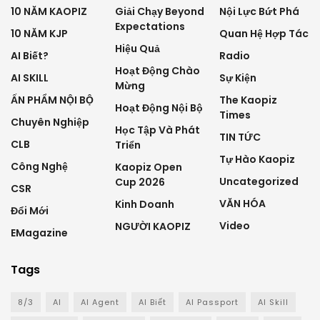
10 NĂM KAOPIZ
Giải Chạy Beyond
Nội Lực Bứt Phá
Expectations
10 NĂM KJP
Quan Hệ Hợp Tác
Hiệu Quả
AI Biết?
Radio
Hoạt Động Chào
AI SKILL
Sự Kiện
Mừng
ẤN PHẨM NỘI BỘ
The Kaopiz
Hoạt Động Nội Bộ
Times
Chuyên Nghiệp
Học Tập Và Phát
TIN TỨC
CLB
Triển
Tự Hào Kaopiz
Công Nghệ
Kaopiz Open
Uncategorized
Cup 2026
CSR
VĂN HÓA
Kinh Doanh
Đổi Mới
Video
NGƯỜI KAOPIZ
EMagazine
Tags
8/3
AI
AI Agent
AI Biết
AI Passport
AI Skill