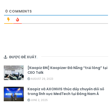
0
COMMENTS
ĐƯỢC ĐỀ XUẤT
.
[Kaopiz ĐN] Kaopizer Đà Nẵng “trải lòng” tại
CEO Talk
AUGUST 29, 2023
Kaopiz và AXONVIS thúc đẩy chuyển đổi số
trong lĩnh vực MedTech tại Đông Nam Á
JUNE 2, 2025