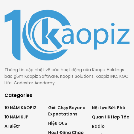
Thông tin cập nhật về các hoạt động của Kaopiz Holdings
bao gồm Kaopiz Software, Kaopiz Solutions, Kaopiz INC, KGO
Life, Codestar Academy
Categories
10 NĂM KAOPIZ
Giải Chạy Beyond
Nội Lực Bứt Phá
Expectations
10 NĂM KJP
Quan Hệ Hợp Tác
Hiệu Quả
AI Biết?
Radio
Hoạt Động Chào