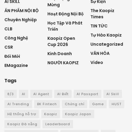
AI SKILL
Sự Kiện
Mừng
ẤN PHẨM NỘI BỘ
The Kaopiz
Hoạt Động Nội Bộ
Times
Chuyên Nghiệp
Học Tập Và Phát
TIN TỨC
CLB
Triển
Tự Hào Kaopiz
Công Nghệ
Kaopiz Open
Uncategorized
Cup 2026
CSR
VĂN HÓA
Kinh Doanh
Đổi Mới
Video
NGƯỜI KAOPIZ
EMagazine
Tags
8/3
AI
AI Agent
AI Biết
AI Passport
AI Skill
AI Trending
BK Fintech
Chứng chỉ
Game
HUST
Hệ thống hỗ trợ
Kaopiz
Kaopiz Japan
Kaopiz Đà nẵng
Leaderboard