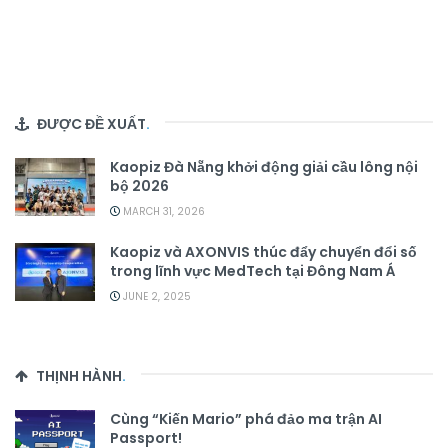
ĐƯỢC ĐỀ XUẤT
.
Kaopiz Đà Nẵng khởi động giải cầu lông nội
bộ 2026
MARCH 31, 2026
Kaopiz và AXONVIS thúc đẩy chuyển đổi số
trong lĩnh vực MedTech tại Đông Nam Á
JUNE 2, 2025
THỊNH HÀNH
.
Cùng “Kiến Mario” phá đảo ma trận AI
Passport!