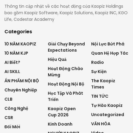
Thông tin cập nhật về các hoạt động của Kaopiz Holdings
bao gồm Kaopiz Software, Kaopiz Solutions, Kaopiz INC, KGO
Life, Codestar Academy
Categories
10 NĂM KAOPIZ
Giải Chạy Beyond
Nội Lực Bứt Phá
Expectations
10 NĂM KJP
Quan Hệ Hợp Tác
Hiệu Quả
AI Biết?
Radio
Hoạt Động Chào
AI SKILL
Sự Kiện
Mừng
ẤN PHẨM NỘI BỘ
The Kaopiz
Hoạt Động Nội Bộ
Times
Chuyên Nghiệp
Học Tập Và Phát
TIN TỨC
CLB
Triển
Tự Hào Kaopiz
Công Nghệ
Kaopiz Open
Uncategorized
Cup 2026
CSR
VĂN HÓA
Kinh Doanh
Đổi Mới