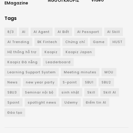
Video
NGƯỜI KAOPIZ
EMagazine
Tags
8/3
AI
AI Agent
AI Biết
AI Passport
AI Skill
AI Trending
BK Fintech
Chứng chỉ
Game
HUST
Hệ thống hỗ trợ
Kaopiz
Kaopiz Japan
Kaopiz Đà nẵng
Leaderboard
Learning Support System
Meeting minutes
MOU
News
new year party
S-point
SBU1
SBU2
SBU3
Seminar nội bộ
sinh nhật
Skill
Skill AI
Spoint
spotlight news
Udemy
Điểm tin AI
Đào tạo