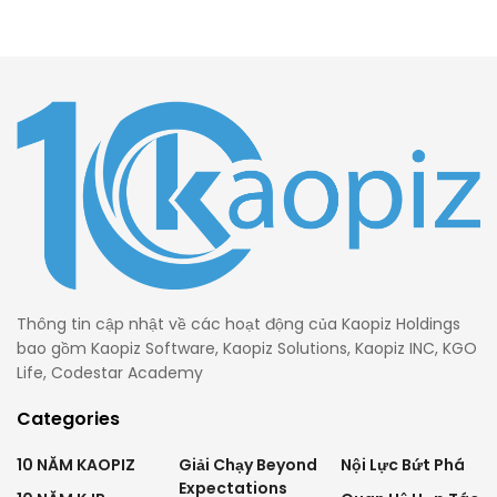
Thông tin cập nhật về các hoạt động của Kaopiz Holdings
bao gồm Kaopiz Software, Kaopiz Solutions, Kaopiz INC, KGO
Life, Codestar Academy
Categories
10 NĂM KAOPIZ
Giải Chạy Beyond
Nội Lực Bứt Phá
Expectations