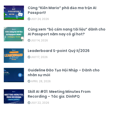
Cùng “Kiến Mario” phá đảo ma trận AI
Passport!
JULY 24, 2026
Cùng xem “bộ cẩm nang tài liệu” dành cho
AI Passport năm nay có gì hot?
JULY 14, 2026
Leaderboard S-point Quý II/2026
JULY 17, 2026
Guideline Đào Tạo Hội Nhập – Dành cho
nhân sự mới
APRIL 28, 2026
Skill AI #01: Meeting Minutes From
Recording – Tác giả: DinhPQ
JULY 22, 2026