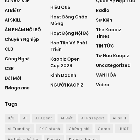
10 NĂM KJP
Quan Hệ Hợp Tác
Hiệu Quả
AI Biết?
Radio
Hoạt Động Chào
AI SKILL
Sự Kiện
Mừng
ẤN PHẨM NỘI BỘ
The Kaopiz
Hoạt Động Nội Bộ
Times
Chuyên Nghiệp
Học Tập Và Phát
TIN TỨC
CLB
Triển
Tự Hào Kaopiz
Công Nghệ
Kaopiz Open
Uncategorized
Cup 2026
CSR
VĂN HÓA
Kinh Doanh
Đổi Mới
Video
NGƯỜI KAOPIZ
EMagazine
Tags
8/3
AI
AI Agent
AI Biết
AI Passport
AI Skill
AI Trending
BK Fintech
Chứng chỉ
Game
HUST
Hệ thống hỗ trợ
Kaopiz
Kaopiz Japan