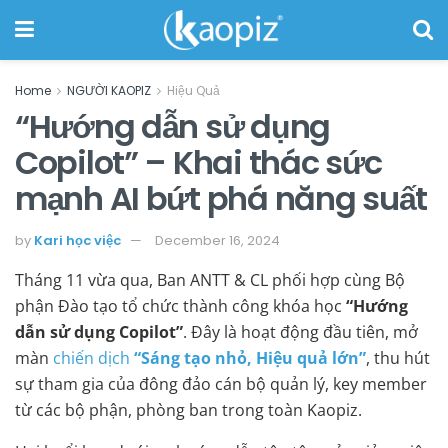
Home
NGƯỜI KAOPIZ
Hiệu Quả
“Hướng dẫn sử dụng
Copilot” – Khai thác sức
mạnh AI bứt phá năng suất
by
Kari học việc
December 16, 2024
Tháng 11 vừa qua, Ban ANTT & CL phối hợp cùng Bộ
phận Đào tạo tổ chức thành công khóa học
“Hướng
dẫn sử dụng Copilot”
. Đây là hoạt động đầu tiên, mở
màn
chiến dịch
“Sáng tạo nhỏ, Hiệu quả lớn”
, thu hút
sự tham gia của đông đảo cán bộ quản lý, key member
từ các bộ phận, phòng ban trong toàn Kaopiz.