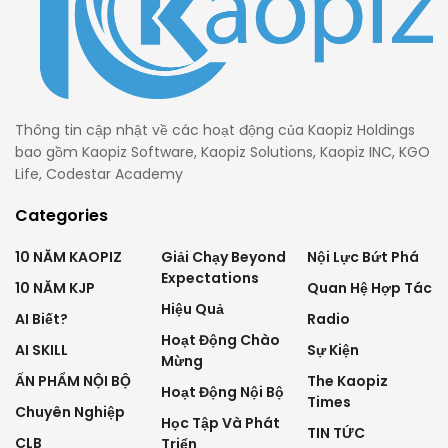
Thông tin cập nhật về các hoạt động của Kaopiz Holdings
bao gồm Kaopiz Software, Kaopiz Solutions, Kaopiz INC, KGO
Life, Codestar Academy
Categories
10 NĂM KAOPIZ
Giải Chạy Beyond
Nội Lực Bứt Phá
Expectations
10 NĂM KJP
Quan Hệ Hợp Tác
Hiệu Quả
AI Biết?
Radio
Hoạt Động Chào
AI SKILL
Sự Kiện
Mừng
ẤN PHẨM NỘI BỘ
The Kaopiz
Hoạt Động Nội Bộ
Times
Chuyên Nghiệp
Học Tập Và Phát
TIN TỨC
CLB
Triển