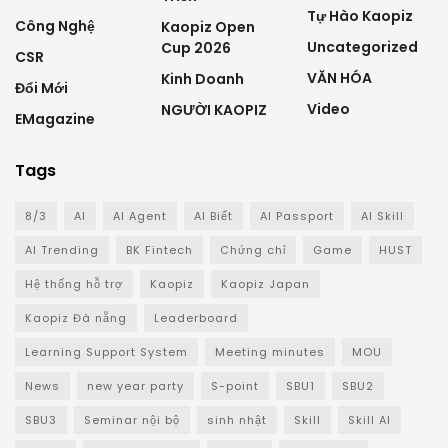
Tự Hào Kaopiz
Công Nghệ
Kaopiz Open
Uncategorized
Cup 2026
CSR
VĂN HÓA
Kinh Doanh
Đổi Mới
Video
NGƯỜI KAOPIZ
EMagazine
Tags
8/3
AI
AI Agent
AI Biết
AI Passport
AI Skill
AI Trending
BK Fintech
Chứng chỉ
Game
HUST
Hệ thống hỗ trợ
Kaopiz
Kaopiz Japan
Kaopiz Đà nẵng
Leaderboard
Learning Support System
Meeting minutes
MOU
News
new year party
S-point
SBU1
SBU2
SBU3
Seminar nội bộ
sinh nhật
Skill
Skill AI