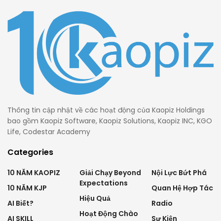
Thông tin cập nhật về các hoạt động của Kaopiz Holdings
bao gồm Kaopiz Software, Kaopiz Solutions, Kaopiz INC, KGO
Life, Codestar Academy
Categories
10 NĂM KAOPIZ
Giải Chạy Beyond
Nội Lực Bứt Phá
Expectations
10 NĂM KJP
Quan Hệ Hợp Tác
Hiệu Quả
AI Biết?
Radio
Hoạt Động Chào
AI SKILL
Sự Kiện