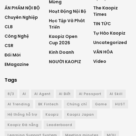
Mừng
ẤN PHẨM NỘI BỘ
The Kaopiz
Hoạt Động Nội Bộ
Times
Chuyên Nghiệp
Học Tập Và Phát
TIN TỨC
CLB
Triển
Tự Hào Kaopiz
Công Nghệ
Kaopiz Open
Uncategorized
Cup 2026
CSR
VĂN HÓA
Kinh Doanh
Đổi Mới
Video
NGƯỜI KAOPIZ
EMagazine
Tags
8/3
AI
AI Agent
AI Biết
AI Passport
AI Skill
AI Trending
BK Fintech
Chứng chỉ
Game
HUST
Hệ thống hỗ trợ
Kaopiz
Kaopiz Japan
Kaopiz Đà nẵng
Leaderboard
Learning Support System
Meeting minutes
MOU