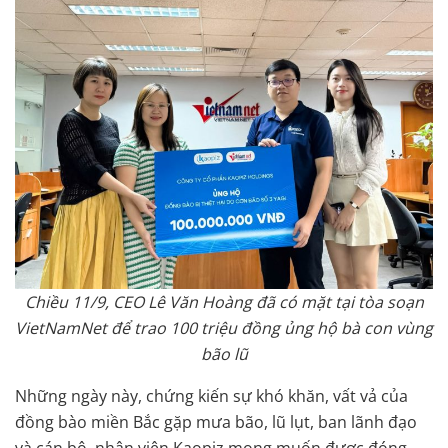
Chiều 11/9, CEO Lê Văn Hoàng đã có mặt tại tòa soạn
VietNamNet để trao 100 triệu đồng ủng hộ bà con vùng
bão lũ
Những ngày này, chứng kiến sự khó khăn, vất vả của
đồng bào miền Bắc gặp mưa bão, lũ lụt, ban lãnh đạo
và cán bộ, nhân viên Kaopiz mong muốn được đóng