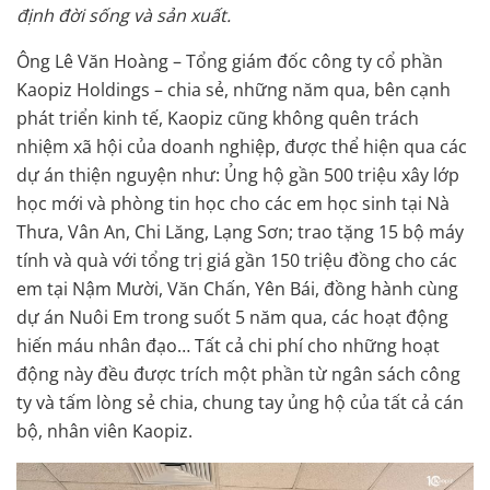
định đời sống và sản xuất.
Ông Lê Văn Hoàng – Tổng giám đốc công ty cổ phần
Kaopiz Holdings – chia sẻ, những năm qua, bên cạnh
phát triển kinh tế, Kaopiz cũng không quên trách
nhiệm xã hội của doanh nghiệp, được thể hiện qua các
dự án thiện nguyện như: Ủng hộ gần 500 triệu xây lớp
học mới và phòng tin học cho các em học sinh tại Nà
Thưa, Vân An, Chi Lăng, Lạng Sơn; trao tặng 15 bộ máy
tính và quà với tổng trị giá gần 150 triệu đồng cho các
em tại Nậm Mười, Văn Chấn, Yên Bái, đồng hành cùng
dự án Nuôi Em trong suốt 5 năm qua, các hoạt động
hiến máu nhân đạo… Tất cả chi phí cho những hoạt
động này đều được trích một phần từ ngân sách công
ty và tấm lòng sẻ chia, chung tay ủng hộ của tất cả cán
bộ, nhân viên Kaopiz.