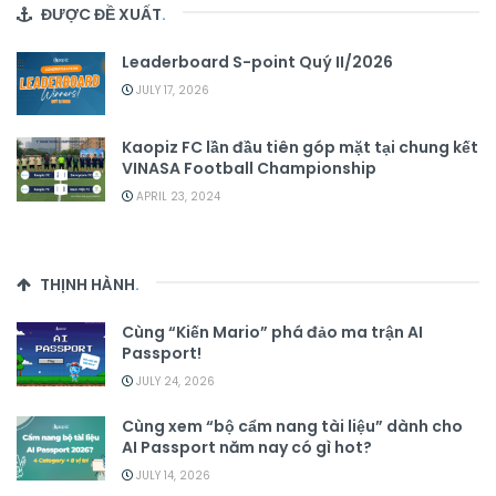
ĐƯỢC ĐỀ XUẤT
.
Leaderboard S-point Quý II/2026
JULY 17, 2026
Kaopiz FC lần đầu tiên góp mặt tại chung kết
VINASA Football Championship
APRIL 23, 2024
THỊNH HÀNH
.
Cùng “Kiến Mario” phá đảo ma trận AI
Passport!
JULY 24, 2026
Cùng xem “bộ cẩm nang tài liệu” dành cho
AI Passport năm nay có gì hot?
JULY 14, 2026