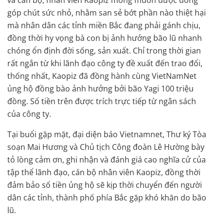
góp chút sức nhỏ, nhằm san sẻ bớt phần nào thiệt hại
mà nhân dân các tỉnh miền Bắc đang phải gánh chịu,
đồng thời hy vọng bà con bị ảnh hưởng bão lũ nhanh
chóng ổn định đời sống, sản xuất. Chỉ trong thời gian
rất ngắn từ khi lãnh đạo công ty đề xuất đến trao đổi,
thống nhất, Kaopiz đã đồng hành cùng VietNamNet
ủng hộ đồng bào ảnh hưởng bởi bão Yagi 100 triệu
đồng. Số tiền trên được trích trực tiếp từ ngân sách
của công ty.
Tại buổi gặp mặt, đại diện báo Vietnamnet, Thư ký Tòa
soạn Mai Hương và Chủ tịch Công đoàn Lê Hường bày
tỏ lòng cảm ơn, ghi nhận và đánh giá cao nghĩa cử của
tập thể lãnh đạo, cán bộ nhân viên Kaopiz, đồng thời
đảm bảo số tiền ủng hộ sẽ kịp thời chuyển đến người
dân các tỉnh, thành phố phía Bắc gặp khó khăn do bão
lũ.