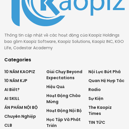
Thông tin cập nhật về các hoạt động của Kaopiz Holdings
bao gồm Kaopiz Software, Kaopiz Solutions, Kaopiz INC, KGO
Life, Codestar Academy
Categories
10 NĂM KAOPIZ
Giải Chạy Beyond
Nội Lực Bứt Phá
Expectations
10 NĂM KJP
Quan Hệ Hợp Tác
Hiệu Quả
AI Biết?
Radio
Hoạt Động Chào
AI SKILL
Sự Kiện
Mừng
ẤN PHẨM NỘI BỘ
The Kaopiz
Hoạt Động Nội Bộ
Times
Chuyên Nghiệp
Học Tập Và Phát
TIN TỨC
CLB
Triển