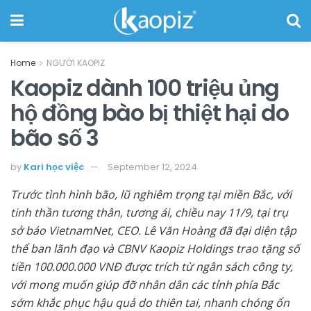
Home
NGƯỜI KAOPIZ
Kaopiz dành 100 triệu ủng
hộ đồng bào bị thiệt hại do
bão số 3
by
Kari học việc
September 12, 2024
Trước tình hình bão, lũ nghiêm trọng tại miền Bắc, với
tinh thần tương thân, tương ái, chiều nay 11/9, tại trụ
sở báo VietnamNet, CEO. Lê Văn Hoàng đã đại diện tập
thể ban lãnh đạo và CBNV Kaopiz Holdings trao tặng số
tiền 100.000.000 VNĐ được trích từ ngân sách công ty,
với mong muốn giúp đỡ nhân dân các tỉnh phía Bắc
sớm khắc phục hậu quả do thiên tai, nhanh chóng ổn