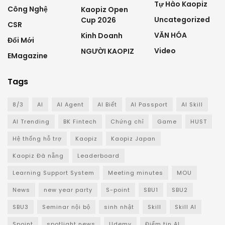
Tự Hào Kaopiz
Công Nghệ
Kaopiz Open
Uncategorized
Cup 2026
CSR
VĂN HÓA
Kinh Doanh
Đổi Mới
Video
NGƯỜI KAOPIZ
EMagazine
Tags
8/3
AI
AI Agent
AI Biết
AI Passport
AI Skill
AI Trending
BK Fintech
Chứng chỉ
Game
HUST
Hệ thống hỗ trợ
Kaopiz
Kaopiz Japan
Kaopiz Đà nẵng
Leaderboard
Learning Support System
Meeting minutes
MOU
News
new year party
S-point
SBU1
SBU2
SBU3
Seminar nội bộ
sinh nhật
Skill
Skill AI
Spoint
spotlight news
Udemy
Điểm tin AI