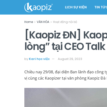
LỊCH SỰ KIỆN
TIN TỨ
Home
VĂN HÓA
Hoạt động nội bộ
[Kaopiz ĐN] Kaopi
lòng” tại CEO Talk
by
Kari học việc
August 29, 2023
Chiều nay 29/08, đại diện Ban lãnh đạo công t
vị cùng các Kaopizer tại văn phòng Kaopiz Đà