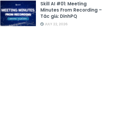
Skill AI #01: Meeting
Minutes From Recording –
Tác giả: DinhPQ
JULY 22, 2026