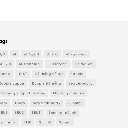
ags
8/3
AI
AI Agent
AI Biết
AI Passport
AI Skill
AI Trending
BK Fintech
Chứng chỉ
Game
HUST
Hệ thống hỗ trợ
Kaopiz
Kaopiz Japan
Kaopiz Đà nẵng
Leaderboard
Learning Support System
Meeting minutes
MOU
News
new year party
S-point
SBU1
SBU2
SBU3
Seminar nội bộ
sinh nhật
Skill
Skill AI
Spoint