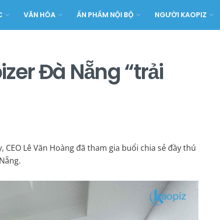
C
VĂN HÓA
ẤN PHẨM NỘI BỘ
NGƯỜI KAOPIZ
zer Đà Nẵng “trải
y, CEO Lê Văn Hoàng đã tham gia buổi chia sẻ đầy thú
 Nẵng.