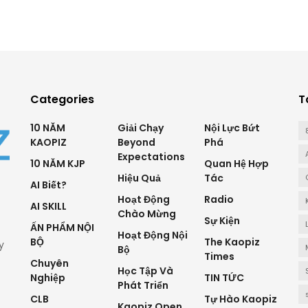
Categories
T
10 NĂM
Giải Chạy
Nội Lực Bứt
KAOPIZ
Beyond
Phá
Expectations
10 NĂM KJP
Quan Hệ Hợp
Hiệu Quả
Tác
AI Biết?
Hoạt Động
Radio
AI SKILL
Chào Mừng
Sự Kiện
ẤN PHẨM NỘI
Hoạt Động Nội
BỘ
The Kaopiz
y
Bộ
Times
Chuyên
Học Tập Và
Nghiệp
TIN TỨC
Phát Triển
CLB
Tự Hào Kaopiz
Kaopiz Open