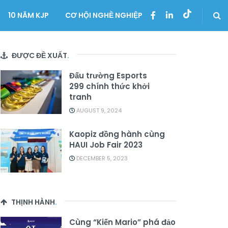
10 NĂM KJP
CƠ HỘI NGHỀ NGHIỆP
ĐƯỢC ĐỀ XUẤT
.
Đấu trường Esports
299 chính thức khởi
tranh
AUGUST 9, 2024
Kaopiz đồng hành cùng
HAUI Job Fair 2023
DECEMBER 5, 2023
THỊNH HÀNH
.
Cùng “Kiến Mario” phá đảo