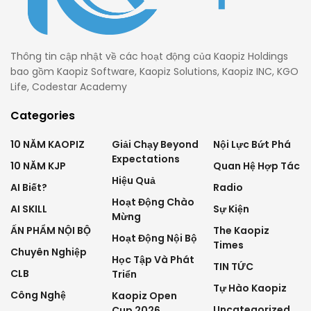
Thông tin cập nhật về các hoạt động của Kaopiz Holdings
bao gồm Kaopiz Software, Kaopiz Solutions, Kaopiz INC, KGO
Life, Codestar Academy
Categories
10 NĂM KAOPIZ
Giải Chạy Beyond
Nội Lực Bứt Phá
Expectations
10 NĂM KJP
Quan Hệ Hợp Tác
Hiệu Quả
AI Biết?
Radio
Hoạt Động Chào
AI SKILL
Sự Kiện
Mừng
ẤN PHẨM NỘI BỘ
The Kaopiz
Hoạt Động Nội Bộ
Times
Chuyên Nghiệp
Học Tập Và Phát
TIN TỨC
CLB
Triển
Tự Hào Kaopiz
Công Nghệ
Kaopiz Open
Uncategorized
Cup 2026