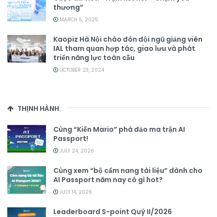
thương”
MARCH 5, 2025
Kaopiz Hà Nội chào đón đội ngũ giảng viên
IAL tham quan hợp tác, giao lưu và phát
triển năng lực toàn cầu
OCTOBER 23, 2024
THỊNH HÀNH
.
Cùng “Kiến Mario” phá đảo ma trận AI
Passport!
JULY 24, 2026
Cùng xem “bộ cẩm nang tài liệu” dành cho
AI Passport năm nay có gì hot?
JULY 14, 2026
Leaderboard S-point Quý II/2026