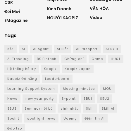
CSR
VĂN HÓA
Kinh Doanh
Đổi Mới
Video
NGƯỜI KAOPIZ
EMagazine
Tags
8/3
AI
AI Agent
AI Biết
AI Passport
AI Skill
AI Trending
BK Fintech
Chứng chỉ
Game
HUST
Hệ thống hỗ trợ
Kaopiz
Kaopiz Japan
Kaopiz Đà nẵng
Leaderboard
Learning Support System
Meeting minutes
MOU
News
new year party
S-point
SBU1
SBU2
SBU3
Seminar nội bộ
sinh nhật
Skill
Skill AI
Spoint
spotlight news
Udemy
Điểm tin AI
Đào tạo