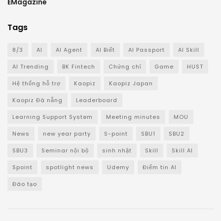
EMagazine
Tags
8/3
AI
AI Agent
AI Biết
AI Passport
AI Skill
AI Trending
BK Fintech
Chứng chỉ
Game
HUST
Hệ thống hỗ trợ
Kaopiz
Kaopiz Japan
Kaopiz Đà nẵng
Leaderboard
Learning Support System
Meeting minutes
MOU
News
new year party
S-point
SBU1
SBU2
SBU3
Seminar nội bộ
sinh nhật
Skill
Skill AI
Spoint
spotlight news
Udemy
Điểm tin AI
Đào tạo