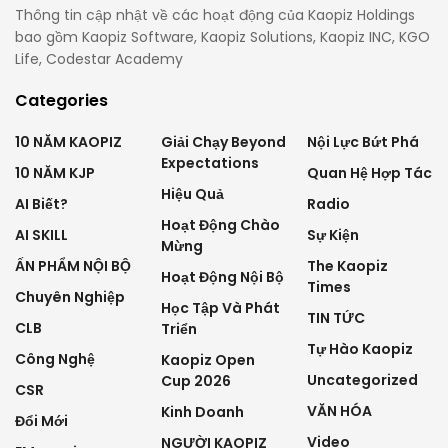
Thông tin cập nhật về các hoạt động của Kaopiz Holdings
bao gồm Kaopiz Software, Kaopiz Solutions, Kaopiz INC, KGO
Life, Codestar Academy
Categories
10 NĂM KAOPIZ
Giải Chạy Beyond
Nội Lực Bứt Phá
Expectations
10 NĂM KJP
Quan Hệ Hợp Tác
Hiệu Quả
AI Biết?
Radio
Hoạt Động Chào
AI SKILL
Sự Kiện
Mừng
ẤN PHẨM NỘI BỘ
The Kaopiz
Hoạt Động Nội Bộ
Times
Chuyên Nghiệp
Học Tập Và Phát
TIN TỨC
CLB
Triển
Tự Hào Kaopiz
Công Nghệ
Kaopiz Open
Uncategorized
Cup 2026
CSR
VĂN HÓA
Kinh Doanh
Đổi Mới
Video
NGƯỜI KAOPIZ