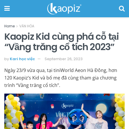
Home
VĂN HÓA
Kaopiz Kid cùng phá cỗ tại
“Vầng trăng cổ tích 2023”
by
Kari học việc
September 26, 2023
Ngày 23/9 vừa qua, tại tiniWorld Aeon Hà Đông, hơn
120 Kaopiz’s Kid và bố mẹ đã cùng tham gia chương
trình “Vầng trăng cổ tích”.