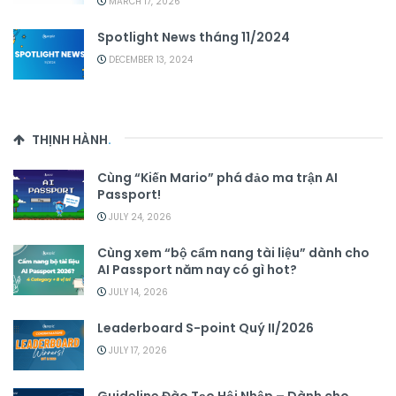
MARCH 17, 2026
Spotlight News tháng 11/2024
DECEMBER 13, 2024
THỊNH HÀNH
.
Cùng “Kiến Mario” phá đảo ma trận AI
Passport!
JULY 24, 2026
Cùng xem “bộ cẩm nang tài liệu” dành cho
AI Passport năm nay có gì hot?
JULY 14, 2026
Leaderboard S-point Quý II/2026
JULY 17, 2026