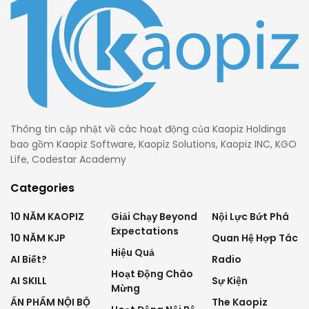
Thông tin cập nhật về các hoạt động của Kaopiz Holdings
bao gồm Kaopiz Software, Kaopiz Solutions, Kaopiz INC, KGO
Life, Codestar Academy
Categories
10 NĂM KAOPIZ
Giải Chạy Beyond
Nội Lực Bứt Phá
Expectations
10 NĂM KJP
Quan Hệ Hợp Tác
Hiệu Quả
AI Biết?
Radio
Hoạt Động Chào
AI SKILL
Sự Kiện
Mừng
ẤN PHẨM NỘI BỘ
The Kaopiz