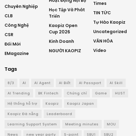
Hoạt Động Nội Bộ
Times
Chuyên Nghiệp
Học Tập Và Phát
TIN TỨC
CLB
Triển
Tự Hào Kaopiz
Công Nghệ
Kaopiz Open
Uncategorized
Cup 2026
CSR
VĂN HÓA
Kinh Doanh
Đổi Mới
Video
NGƯỜI KAOPIZ
EMagazine
Tags
8/3
AI
AI Agent
AI Biết
AI Passport
AI Skill
AI Trending
BK Fintech
Chứng chỉ
Game
HUST
Hệ thống hỗ trợ
Kaopiz
Kaopiz Japan
Kaopiz Đà nẵng
Leaderboard
Learning Support System
Meeting minutes
MOU
News
new year party
S-point
SBU1
SBU2