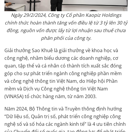
Ngày 29/2/2024, Công ty Cổ phần Kaopiz Holdings
chính thức hoàn thành tăng vốn điều lệ từ 3 tỷ lên 30 tỷ
đồng, nguồn vốn được lấy từ lợi nhuận sau thuế chưa
phân phối của công ty.
Giải thưởng Sao Khuê là giải thưởng về khoa học và
công nghệ, nhằm biểu dương các doanh nghiệp, cơ
quan, tập thể và cá nhân có thành tích xuất sắc đóng
góp cho sự phát triển ngành công nghiệp phần mềm
và công nghệ thông tin Việt Nam, do Hiệp hội Phần
mềm và Dịch vụ Công nghệ thông tin Việt Nam
(VINASA) tổ chức hàng năm, từ năm 2003.
Năm 2024, Bộ Thông tin và Truyền thông định hướng
“Dữ liệu số, Quản trị số, phát triển công nghiệp công
nghệ số và số hóa các ngành kinh tế” là 4 ưu tiên chính
của Chuyển đổi số quốc gia, tạo động lực để phát triển