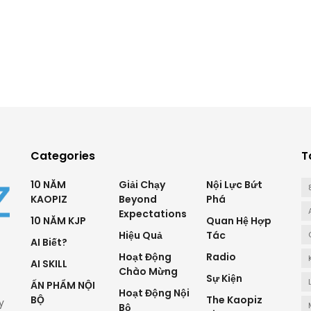
Categories
T
10 NĂM
Giải Chạy
Nội Lực Bứt
KAOPIZ
Beyond
Phá
Expectations
10 NĂM KJP
Quan Hệ Hợp
Hiệu Quả
Tác
AI Biết?
Hoạt Động
Radio
AI SKILL
Chào Mừng
Sự Kiện
ẤN PHẨM NỘI
Hoạt Động Nội
BỘ
The Kaopiz
y
Bộ