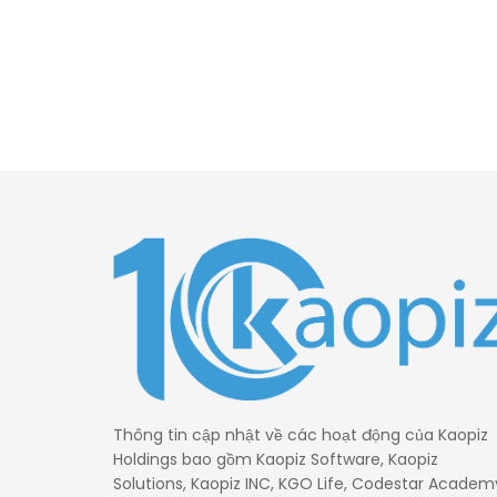
Thông tin cập nhật về các hoạt động của Kaopiz
Holdings bao gồm Kaopiz Software, Kaopiz
Solutions, Kaopiz INC, KGO Life, Codestar Academ