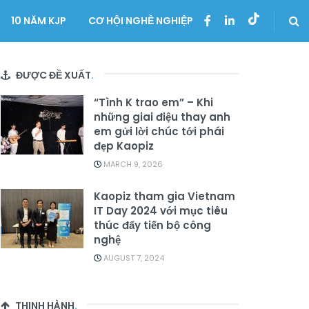
10 NĂM KJP
CƠ HỘI NGHỀ NGHIỆP
ĐƯỢC ĐỀ XUẤT
.
“Tình K trao em” – Khi
những giai điệu thay anh
em gửi lời chúc tới phái
đẹp Kaopiz
MARCH 9, 2026
Kaopiz tham gia Vietnam
IT Day 2024 với mục tiêu
thúc đẩy tiến bộ công
nghệ
AUGUST 7, 2024
THỊNH HÀNH
.