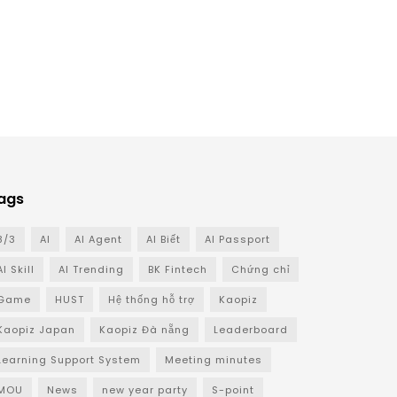
ags
8/3
AI
AI Agent
AI Biết
AI Passport
AI Skill
AI Trending
BK Fintech
Chứng chỉ
Game
HUST
Hệ thống hỗ trợ
Kaopiz
Kaopiz Japan
Kaopiz Đà nẵng
Leaderboard
Learning Support System
Meeting minutes
MOU
News
new year party
S-point