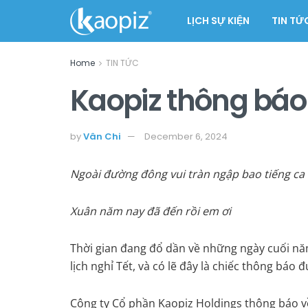
LỊCH SỰ KIỆN
TIN TỨ
Home
TIN TỨC
Kaopiz thông báo 
by
Vân Chi
December 6, 2024
Ngoài đường đông vui tràn ngập bao tiếng ca
Xuân năm nay đã đến rồi em ơi
Thời gian đang đổ dần về những ngày cuối n
lịch nghỉ Tết, và có lẽ đây là chiếc thông báo
Công ty Cổ phần Kaopiz Holdings thông báo về