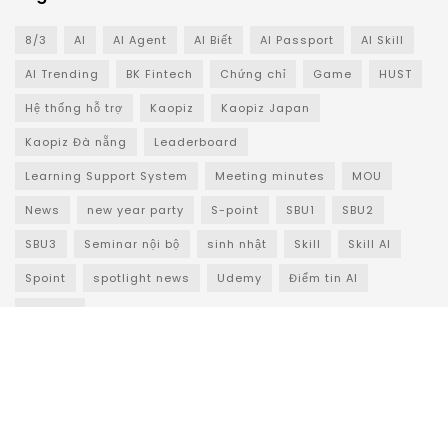
8/3
AI
AI Agent
AI Biết
AI Passport
AI Skill
AI Trending
BK Fintech
Chứng chỉ
Game
HUST
Hệ thống hỗ trợ
Kaopiz
Kaopiz Japan
Kaopiz Đà nẵng
Leaderboard
Learning Support System
Meeting minutes
MOU
News
new year party
S-point
SBU1
SBU2
SBU3
Seminar nội bộ
sinh nhật
Skill
Skill AI
Spoint
spotlight news
Udemy
Điểm tin AI
Đào tạo
© 2023
Kaopiz
- All Right Reserved