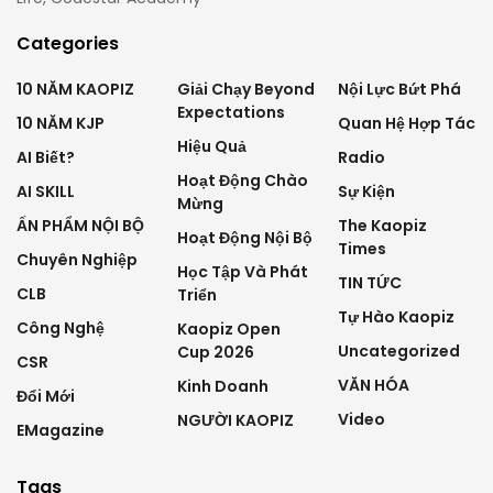
Categories
10 NĂM KAOPIZ
Giải Chạy Beyond
Nội Lực Bứt Phá
Expectations
10 NĂM KJP
Quan Hệ Hợp Tác
Hiệu Quả
AI Biết?
Radio
Hoạt Động Chào
AI SKILL
Sự Kiện
Mừng
ẤN PHẨM NỘI BỘ
The Kaopiz
Hoạt Động Nội Bộ
Times
Chuyên Nghiệp
Học Tập Và Phát
TIN TỨC
CLB
Triển
Tự Hào Kaopiz
Công Nghệ
Kaopiz Open
Uncategorized
Cup 2026
CSR
VĂN HÓA
Kinh Doanh
Đổi Mới
Video
NGƯỜI KAOPIZ
EMagazine
Tags