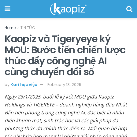
Home
TIN TỨC
Kaopiz và Tigeryeye ký
MOU: Bước tiến chiến lược
thúc đẩy công nghệ AI
cùng chuyển đổi số
by
Kari học việc
February 13, 2025
Ngày 23/1/2025, buổi lễ ký kết MOU giữa Kaopiz
Holdings và TIGEREYE – doanh nghiệp hàng đầu Nhật
Bản tiên phong trong công nghệ AI, đặc biệt là nhận
diện khuôn mặt, sinh trắc học và các giải pháp đa
phương thức đã chính thức diễn ra. Mối quan hệ hợp
tác này hứa hẹn mang lại những giải pháp công nghệ