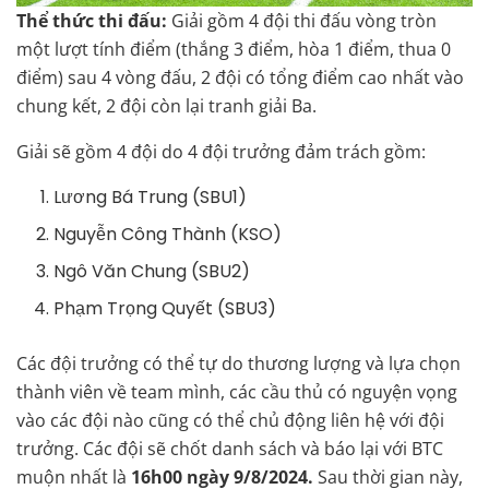
Thể thức thi đấu:
Giải gồm 4 đội thi đấu vòng tròn
một lượt tính điểm (thắng 3 điểm, hòa 1 điểm, thua 0
điểm) sau 4 vòng đấu, 2 đội có tổng điểm cao nhất vào
chung kết, 2 đội còn lại tranh giải Ba.
Giải sẽ gồm 4 đội do 4 đội trưởng đảm trách gồm:
Lương Bá Trung (SBU1)
Nguyễn Công Thành (KSO)
Ngô Văn Chung (SBU2)
Phạm Trọng Quyết (SBU3)
Các đội trưởng có thể tự do thương lượng và lựa chọn
thành viên về team mình, các cầu thủ có nguyện vọng
vào các đội nào cũng có thể chủ động liên hệ với đội
trưởng. Các đội sẽ chốt danh sách và báo lại với BTC
muộn nhất là
16h00 ngày 9/8/2024.
Sau thời gian này,