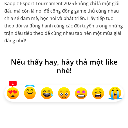
Kaopiz Esport Tournament 2025 không chỉ là một giải
đấu mà còn là nơi để cộng đồng game thủ cùng nhau
chia sẻ đam mê, học hỏi và phát triển. Hãy tiếp tục
theo dõi và đồng hành cùng các đội tuyển trong những
trận đấu tiếp theo để cùng nhau tạo nên một mùa giải
đáng nhớ!
Nếu thấy hay, hãy thả một like
nhé!
1