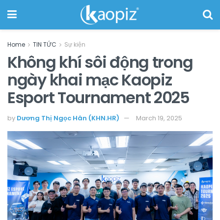
Home
TIN TỨC
Sự kiện
Không khí sôi động trong
ngày khai mạc Kaopiz
Esport Tournament 2025
by
Dương Thị Ngọc Hân (KHN.HR)
March 19, 2025