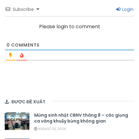
Subscribe
Login
Please login to comment
0
COMMENTS
ĐƯỢC ĐỀ XUẤT
.
Mừng sinh nhật CBNV tháng 8 – các giọng
ca vàng khuấy bừng không gian
AUGUST 23, 2024