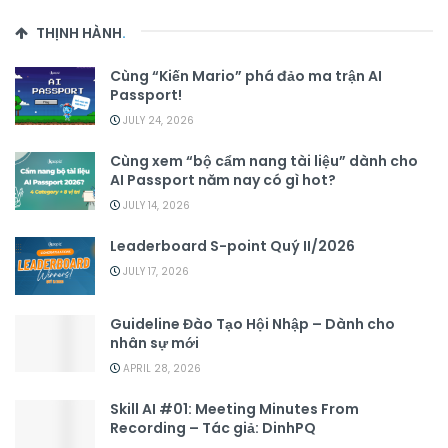
THỊNH HÀNH
.
Cùng “Kiến Mario” phá đảo ma trận AI
Passport!
JULY 24, 2026
Cùng xem “bộ cẩm nang tài liệu” dành cho
AI Passport năm nay có gì hot?
JULY 14, 2026
Leaderboard S-point Quý II/2026
JULY 17, 2026
Guideline Đào Tạo Hội Nhập – Dành cho
nhân sự mới
APRIL 28, 2026
Skill AI #01: Meeting Minutes From
Recording – Tác giả: DinhPQ