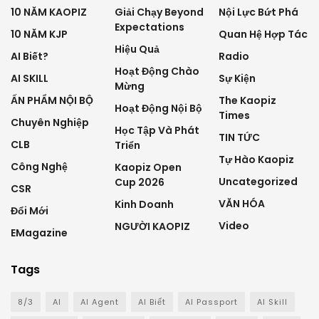
10 NĂM KAOPIZ
Giải Chạy Beyond
Nội Lực Bứt Phá
Expectations
10 NĂM KJP
Quan Hệ Hợp Tác
Hiệu Quả
AI Biết?
Radio
Hoạt Động Chào
AI SKILL
Sự Kiện
Mừng
ẤN PHẨM NỘI BỘ
The Kaopiz
Hoạt Động Nội Bộ
Times
Chuyên Nghiệp
Học Tập Và Phát
TIN TỨC
CLB
Triển
Tự Hào Kaopiz
Công Nghệ
Kaopiz Open
Uncategorized
Cup 2026
CSR
VĂN HÓA
Kinh Doanh
Đổi Mới
Video
NGƯỜI KAOPIZ
EMagazine
Tags
8/3
AI
AI Agent
AI Biết
AI Passport
AI Skill