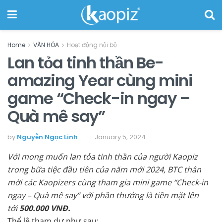
Home
VĂN HÓA
Hoạt động nội bộ
Lan tỏa tinh thần Be-
amazing Year cùng mini
game “Check-in ngay –
Quà mê say”
by
Nguyễn Ngọc Linh
January 5, 2024
Với mong muốn lan tỏa tinh thần của người Kaopiz
trong bữa tiệc đầu tiên của năm mới 2024, BTC thân
mời các Kaopizers cùng tham gia mini game “Check-in
ngay – Quà mê say” với phần thưởng là tiền mặt lên
tới
500.000 VNĐ.
Thể lệ tham dự như sau: