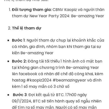
Đối tượng tham gia:
CBNV Kaopiz và người thân
tham dự New Year Party 2024: Be-amazing Year
Thể lệ tham dự
Bước 1
: Người tham dự chụp lại khoảnh khắc của
cá nhân, gia đình, nhóm bạn khi tham gia tại sự
kiện Be-amazing Year
Bước 2:
Đăng tải tối thiểu 1 hình ảnh có mặt bạn
tại không gian chương trình Be-amazing Year
lên facebook cá nhân để chế độ công khai, kèm
hastag #kaopiz2024 #beamazingyear và đính
kèm 1 số may mắn có 3 chữ số
Bước 3
: Đợi kết quả từ BTC. 17h00 ngày
09/1/2024, BTC sẽ tiến hành quay số ngẫu nhiên
để tìm ra số may mắn. Người có số may mắn