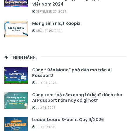
Việt Nam 2024
SEPTEMBER 23, 2024
Mừng sinh nhật Kaopiz
AUGUST 26, 2024
THỊNH HÀNH
.
Cùng “Kiến Mario” phá đảo ma trận AI
Passport!
JULY 24, 2026
Cùng xem “bộ cẩm nang tài liệu” dành cho
AI Passport năm nay có gì hot?
JULY 14, 2026
Leaderboard S-point Quý II/2026
JULY 17, 2026