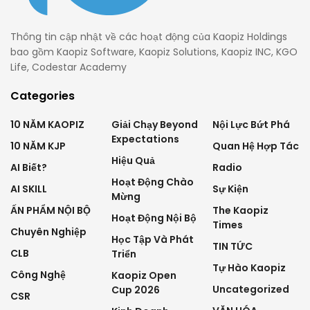
Thông tin cập nhật về các hoạt động của Kaopiz Holdings
bao gồm Kaopiz Software, Kaopiz Solutions, Kaopiz INC, KGO
Life, Codestar Academy
Categories
10 NĂM KAOPIZ
Giải Chạy Beyond
Nội Lực Bứt Phá
Expectations
10 NĂM KJP
Quan Hệ Hợp Tác
Hiệu Quả
AI Biết?
Radio
Hoạt Động Chào
AI SKILL
Sự Kiện
Mừng
ẤN PHẨM NỘI BỘ
The Kaopiz
Hoạt Động Nội Bộ
Times
Chuyên Nghiệp
Học Tập Và Phát
TIN TỨC
CLB
Triển
Tự Hào Kaopiz
Công Nghệ
Kaopiz Open
Uncategorized
Cup 2026
CSR