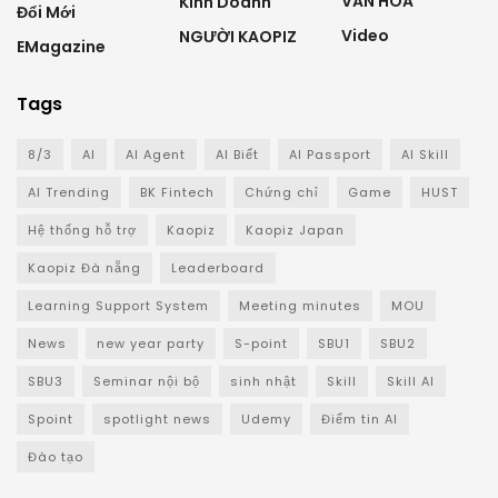
VĂN HÓA
Kinh Doanh
Đổi Mới
Video
NGƯỜI KAOPIZ
EMagazine
Tags
8/3
AI
AI Agent
AI Biết
AI Passport
AI Skill
AI Trending
BK Fintech
Chứng chỉ
Game
HUST
Hệ thống hỗ trợ
Kaopiz
Kaopiz Japan
Kaopiz Đà nẵng
Leaderboard
Learning Support System
Meeting minutes
MOU
News
new year party
S-point
SBU1
SBU2
SBU3
Seminar nội bộ
sinh nhật
Skill
Skill AI
Spoint
spotlight news
Udemy
Điểm tin AI
Đào tạo