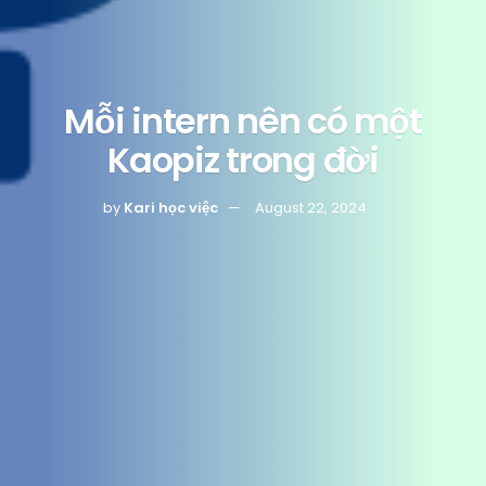
Mỗi intern nên có một
Kaopiz trong đời
by
Kari học việc
August 22, 2024