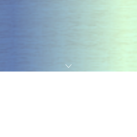
Home
10 NĂM KAOPIZ
Người ta bảo cái may mắn của đời người là khi đi học
gặp được thầy tốt, khi đi làm gặp được tiền bối tốt, lập
gia đình gặp được người bạn đời tốt. Và một trong
những may mắn ấy đã đến với “bạn” khi gặp được
những tiền bối siêu cấp tài giỏi, dễ thương, tốt bụng
đỉnh nóc, kịch trần, bay phấp phới cùng môi trường