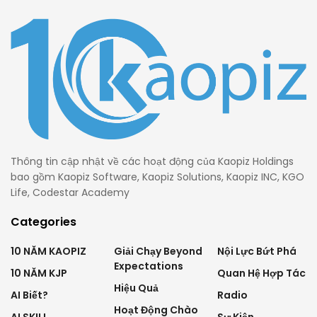
Thông tin cập nhật về các hoạt động của Kaopiz Holdings
bao gồm Kaopiz Software, Kaopiz Solutions, Kaopiz INC, KGO
Life, Codestar Academy
Categories
10 NĂM KAOPIZ
Giải Chạy Beyond
Nội Lực Bứt Phá
Expectations
10 NĂM KJP
Quan Hệ Hợp Tác
Hiệu Quả
AI Biết?
Radio
Hoạt Động Chào
AI SKILL
Sự Kiện