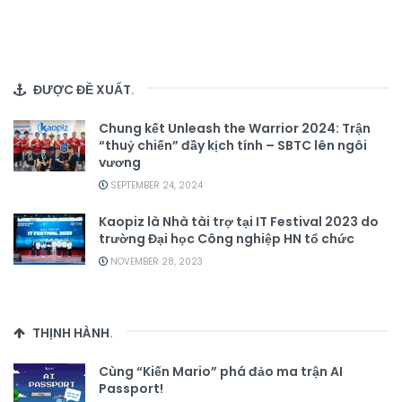
ĐƯỢC ĐỀ XUẤT
.
Chung kết Unleash the Warrior 2024: Trận
“thuỷ chiến” đầy kịch tính – SBTC lên ngôi
vương
SEPTEMBER 24, 2024
Kaopiz là Nhà tài trợ tại IT Festival 2023 do
trường Đại học Công nghiệp HN tổ chức
NOVEMBER 28, 2023
THỊNH HÀNH
.
Cùng “Kiến Mario” phá đảo ma trận AI
Passport!