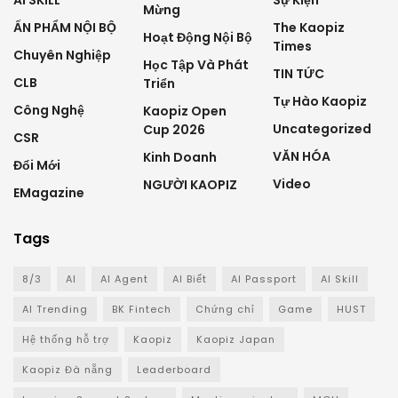
Mừng
ẤN PHẨM NỘI BỘ
The Kaopiz
Hoạt Động Nội Bộ
Times
Chuyên Nghiệp
Học Tập Và Phát
TIN TỨC
CLB
Triển
Tự Hào Kaopiz
Công Nghệ
Kaopiz Open
Uncategorized
Cup 2026
CSR
VĂN HÓA
Kinh Doanh
Đổi Mới
Video
NGƯỜI KAOPIZ
EMagazine
Tags
8/3
AI
AI Agent
AI Biết
AI Passport
AI Skill
AI Trending
BK Fintech
Chứng chỉ
Game
HUST
Hệ thống hỗ trợ
Kaopiz
Kaopiz Japan
Kaopiz Đà nẵng
Leaderboard