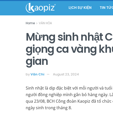
LỊCH SỰ KIỆN
TIN TỨ
Home
VĂN HÓA
Mừng sinh nhật C
giọng ca vàng k
gian
by
Vân Chi
August 23, 2024
Sinh nhật là dịp đặc biệt với mỗi người và t
người đồng nghiệp mình gắn bó hàng ngày. Là
qua 23/08, BCH Công đoàn Kaopiz đã tổ chức 
ngày sinh trong tháng 8.