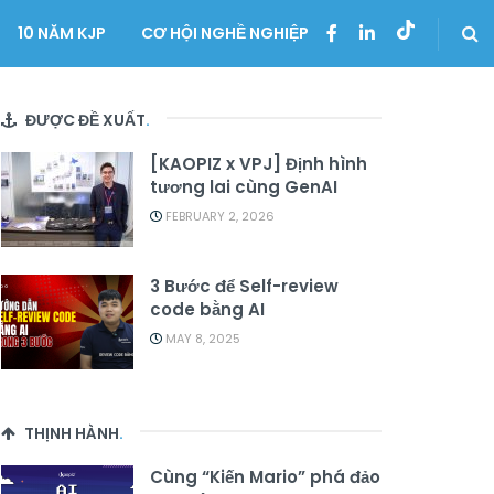
10 NĂM KJP
CƠ HỘI NGHỀ NGHIỆP
ĐƯỢC ĐỀ XUẤT
.
[KAOPIZ x VPJ] Định hình
tương lai cùng GenAI
FEBRUARY 2, 2026
3 Bước để Self-review
code bằng AI
MAY 8, 2025
THỊNH HÀNH
.
Cùng “Kiến Mario” phá đảo