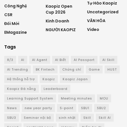
Tự Hào Kaopiz
Công Nghệ
Kaopiz Open
Uncategorized
Cup 2026
CSR
VĂN HÓA
Kinh Doanh
Đổi Mới
Video
NGƯỜI KAOPIZ
EMagazine
Tags
8/3
AI
AI Agent
AI Biết
AI Passport
AI Skill
AI Trending
BK Fintech
Chứng chỉ
Game
HUST
Hệ thống hỗ trợ
Kaopiz
Kaopiz Japan
Kaopiz Đà nẵng
Leaderboard
Learning Support System
Meeting minutes
MOU
News
new year party
S-point
SBU1
SBU2
SBU3
Seminar nội bộ
sinh nhật
Skill
Skill AI