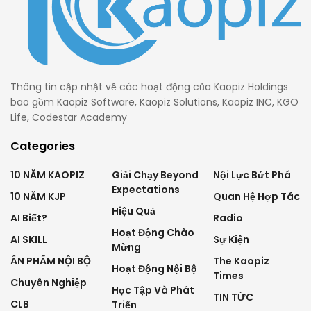
Thông tin cập nhật về các hoạt động của Kaopiz Holdings
bao gồm Kaopiz Software, Kaopiz Solutions, Kaopiz INC, KGO
Life, Codestar Academy
Categories
10 NĂM KAOPIZ
Giải Chạy Beyond
Nội Lực Bứt Phá
Expectations
10 NĂM KJP
Quan Hệ Hợp Tác
Hiệu Quả
AI Biết?
Radio
Hoạt Động Chào
AI SKILL
Sự Kiện
Mừng
ẤN PHẨM NỘI BỘ
The Kaopiz
Hoạt Động Nội Bộ
Times
Chuyên Nghiệp
Học Tập Và Phát
TIN TỨC
CLB
Triển