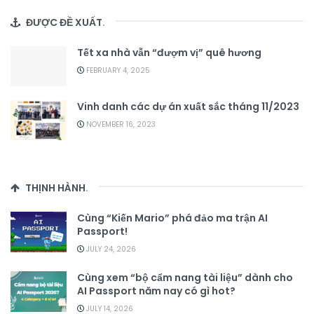
ĐƯỢC ĐỀ XUẤT
.
Tết xa nhà vẫn “đượm vị” quê hương
FEBRUARY 4, 2025
Vinh danh các dự án xuất sắc tháng 11/2023
NOVEMBER 16, 2023
THỊNH HÀNH
.
Cùng “Kiến Mario” phá đảo ma trận AI
Passport!
JULY 24, 2026
Cùng xem “bộ cẩm nang tài liệu” dành cho
AI Passport năm nay có gì hot?
JULY 14, 2026