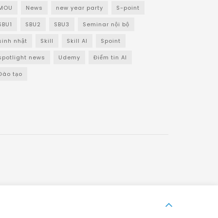
MOU
News
new year party
S-point
SBU1
SBU2
SBU3
Seminar nội bộ
sinh nhật
Skill
Skill AI
Spoint
spotlight news
Udemy
Điểm tin AI
Đào tạo