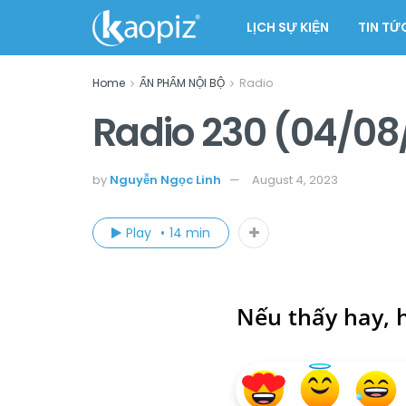
LỊCH SỰ KIỆN
TIN TỨ
Home
ẤN PHẨM NỘI BỘ
Radio
Radio 230 (04/08
by
Nguyễn Ngọc Linh
August 4, 2023
Play
14 min
Nếu thấy hay, h