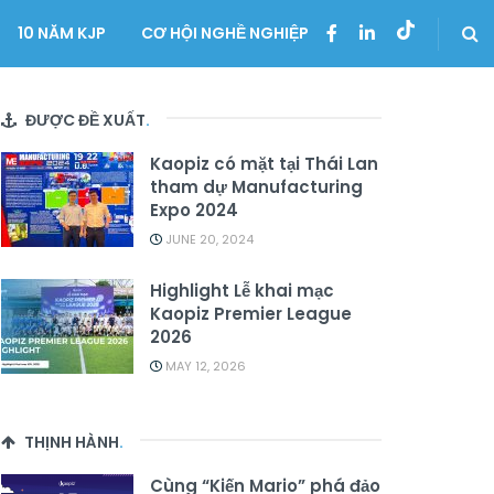
10 NĂM KJP
CƠ HỘI NGHỀ NGHIỆP
ĐƯỢC ĐỀ XUẤT
.
Kaopiz có mặt tại Thái Lan
tham dự Manufacturing
Expo 2024
JUNE 20, 2024
Highlight Lễ khai mạc
Kaopiz Premier League
2026
MAY 12, 2026
THỊNH HÀNH
.
Cùng “Kiến Mario” phá đảo