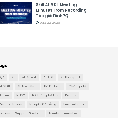
Skill AI #01: Meeting
Minutes From Recording –
Tác giả: DinhPQ
JULY 22, 2026
ags
8/3
AI
AI Agent
AI Biết
AI Passport
AI Skill
AI Trending
BK Fintech
Chứng chỉ
Game
HUST
Hệ thống hỗ trợ
Kaopiz
Kaopiz Japan
Kaopiz Đà nẵng
Leaderboard
Learning Support System
Meeting minutes