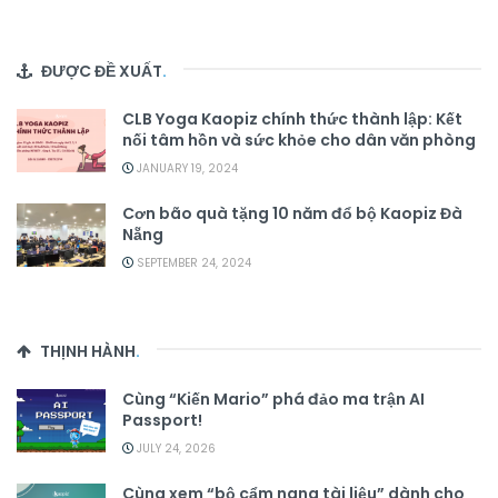
ĐƯỢC ĐỀ XUẤT
.
CLB Yoga Kaopiz chính thức thành lập: Kết
nối tâm hồn và sức khỏe cho dân văn phòng
JANUARY 19, 2024
Cơn bão quà tặng 10 năm đổ bộ Kaopiz Đà
Nẵng
SEPTEMBER 24, 2024
THỊNH HÀNH
.
Cùng “Kiến Mario” phá đảo ma trận AI
Passport!
JULY 24, 2026
Cùng xem “bộ cẩm nang tài liệu” dành cho