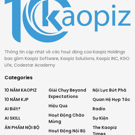
Thông tin cập nhật về các hoạt động của Kaopiz Holdings
bao gồm Kaopiz Software, Kaopiz Solutions, Kaopiz INC, KGO
Life, Codestar Academy
Categories
10 NĂM KAOPIZ
Giải Chạy Beyond
Nội Lực Bứt Phá
Expectations
10 NĂM KJP
Quan Hệ Hợp Tác
Hiệu Quả
AI Biết?
Radio
Hoạt Động Chào
AI SKILL
Sự Kiện
Mừng
ẤN PHẨM NỘI BỘ
The Kaopiz
Hoạt Động Nội Bộ
Times