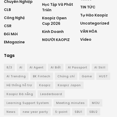
Chuyên Nghiệp
Học Tập Và Phát
TIN TỨC
CLB
Triển
Tự Hào Kaopiz
Công Nghệ
Kaopiz Open
Uncategorized
Cup 2026
CSR
VĂN HÓA
Kinh Doanh
Đổi Mới
Video
NGƯỜI KAOPIZ
EMagazine
Tags
8/3
AI
AI Agent
AI Biết
AI Passport
AI Skill
AI Trending
BK Fintech
Chứng chỉ
Game
HUST
Hệ thống hỗ trợ
Kaopiz
Kaopiz Japan
Kaopiz Đà nẵng
Leaderboard
Learning Support System
Meeting minutes
MOU
News
new year party
S-point
SBU1
SBU2