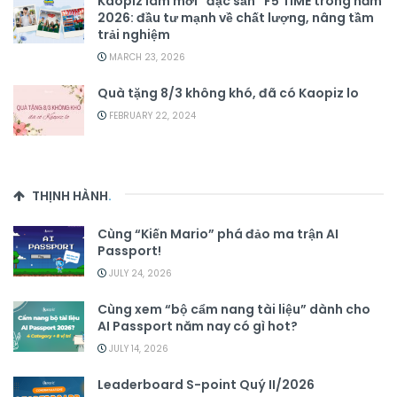
Kaopiz làm mới “đặc sản” F5 TIME trong năm
2026: đầu tư mạnh về chất lượng, nâng tầm
trải nghiệm
MARCH 23, 2026
Quà tặng 8/3 không khó, đã có Kaopiz lo
FEBRUARY 22, 2024
THỊNH HÀNH
.
Cùng “Kiến Mario” phá đảo ma trận AI
Passport!
JULY 24, 2026
Cùng xem “bộ cẩm nang tài liệu” dành cho
AI Passport năm nay có gì hot?
JULY 14, 2026
Leaderboard S-point Quý II/2026