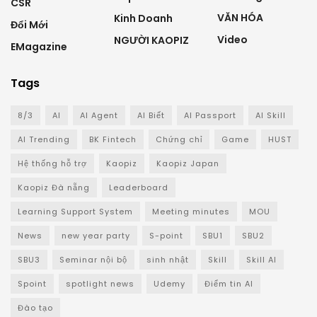
CSR
VĂN HÓA
Kinh Doanh
Đổi Mới
Video
NGƯỜI KAOPIZ
EMagazine
Tags
8/3
AI
AI Agent
AI Biết
AI Passport
AI Skill
AI Trending
BK Fintech
Chứng chỉ
Game
HUST
Hệ thống hỗ trợ
Kaopiz
Kaopiz Japan
Kaopiz Đà nẵng
Leaderboard
Learning Support System
Meeting minutes
MOU
News
new year party
S-point
SBU1
SBU2
SBU3
Seminar nội bộ
sinh nhật
Skill
Skill AI
Spoint
spotlight news
Udemy
Điểm tin AI
Đào tạo