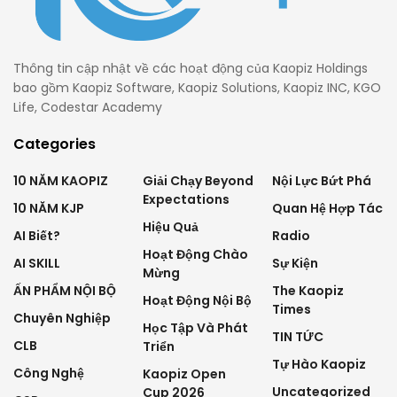
Thông tin cập nhật về các hoạt động của Kaopiz Holdings
bao gồm Kaopiz Software, Kaopiz Solutions, Kaopiz INC, KGO
Life, Codestar Academy
Categories
10 NĂM KAOPIZ
Giải Chạy Beyond
Nội Lực Bứt Phá
Expectations
10 NĂM KJP
Quan Hệ Hợp Tác
Hiệu Quả
AI Biết?
Radio
Hoạt Động Chào
AI SKILL
Sự Kiện
Mừng
ẤN PHẨM NỘI BỘ
The Kaopiz
Hoạt Động Nội Bộ
Times
Chuyên Nghiệp
Học Tập Và Phát
TIN TỨC
CLB
Triển
Tự Hào Kaopiz
Công Nghệ
Kaopiz Open
Uncategorized
Cup 2026