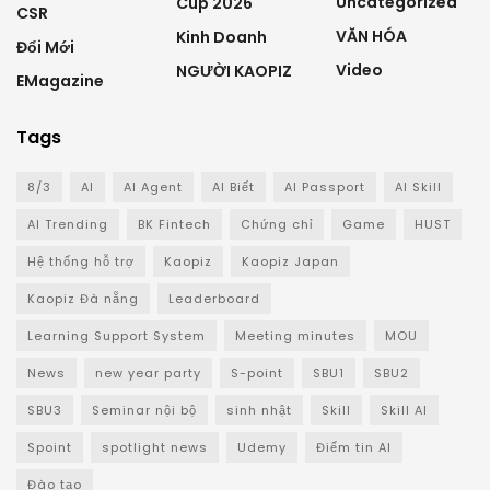
Uncategorized
Cup 2026
CSR
VĂN HÓA
Kinh Doanh
Đổi Mới
Video
NGƯỜI KAOPIZ
EMagazine
Tags
8/3
AI
AI Agent
AI Biết
AI Passport
AI Skill
AI Trending
BK Fintech
Chứng chỉ
Game
HUST
Hệ thống hỗ trợ
Kaopiz
Kaopiz Japan
Kaopiz Đà nẵng
Leaderboard
Learning Support System
Meeting minutes
MOU
News
new year party
S-point
SBU1
SBU2
SBU3
Seminar nội bộ
sinh nhật
Skill
Skill AI
Spoint
spotlight news
Udemy
Điểm tin AI
Đào tạo