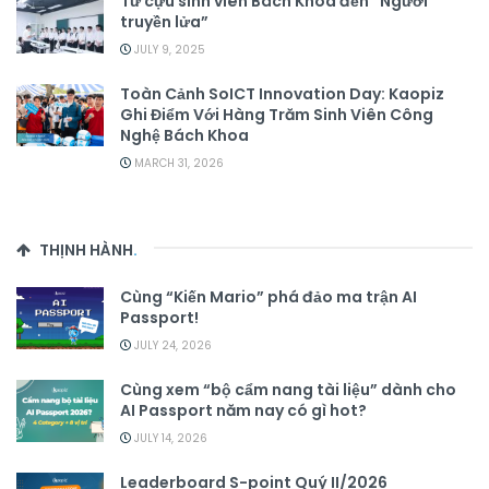
Từ cựu sinh viên Bách Khoa đến “Người
truyền lửa”
JULY 9, 2025
Toàn Cảnh SoICT Innovation Day: Kaopiz
Ghi Điểm Với Hàng Trăm Sinh Viên Công
Nghệ Bách Khoa
MARCH 31, 2026
THỊNH HÀNH
.
Cùng “Kiến Mario” phá đảo ma trận AI
Passport!
JULY 24, 2026
Cùng xem “bộ cẩm nang tài liệu” dành cho
AI Passport năm nay có gì hot?
JULY 14, 2026
Leaderboard S-point Quý II/2026