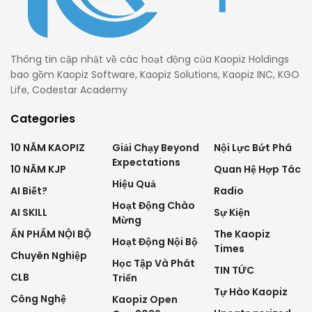
Thông tin cập nhật về các hoạt động của Kaopiz Holdings
bao gồm Kaopiz Software, Kaopiz Solutions, Kaopiz INC, KGO
Life, Codestar Academy
Categories
10 NĂM KAOPIZ
Giải Chạy Beyond
Nội Lực Bứt Phá
Expectations
10 NĂM KJP
Quan Hệ Hợp Tác
Hiệu Quả
AI Biết?
Radio
Hoạt Động Chào
AI SKILL
Sự Kiện
Mừng
ẤN PHẨM NỘI BỘ
The Kaopiz
Hoạt Động Nội Bộ
Times
Chuyên Nghiệp
Học Tập Và Phát
TIN TỨC
CLB
Triển
Tự Hào Kaopiz
Công Nghệ
Kaopiz Open