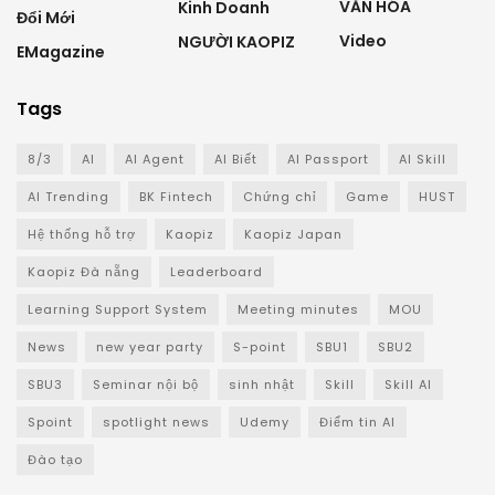
VĂN HÓA
Kinh Doanh
Đổi Mới
Video
NGƯỜI KAOPIZ
EMagazine
Tags
8/3
AI
AI Agent
AI Biết
AI Passport
AI Skill
AI Trending
BK Fintech
Chứng chỉ
Game
HUST
Hệ thống hỗ trợ
Kaopiz
Kaopiz Japan
Kaopiz Đà nẵng
Leaderboard
Learning Support System
Meeting minutes
MOU
News
new year party
S-point
SBU1
SBU2
SBU3
Seminar nội bộ
sinh nhật
Skill
Skill AI
Spoint
spotlight news
Udemy
Điểm tin AI
Đào tạo