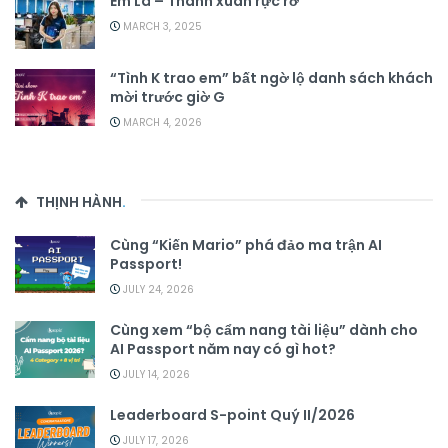
Em Là – Thanh xuân rực rỡ
MARCH 3, 2025
“Tình K trao em” bất ngờ lộ danh sách khách
mời trước giờ G
MARCH 4, 2026
THỊNH HÀNH
.
Cùng “Kiến Mario” phá đảo ma trận AI
Passport!
JULY 24, 2026
Cùng xem “bộ cẩm nang tài liệu” dành cho
AI Passport năm nay có gì hot?
JULY 14, 2026
Leaderboard S-point Quý II/2026
JULY 17, 2026