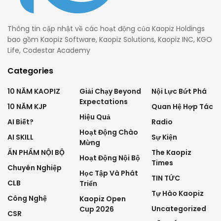
Thông tin cập nhật về các hoạt động của Kaopiz Holdings
bao gồm Kaopiz Software, Kaopiz Solutions, Kaopiz INC, KGO
Life, Codestar Academy
Categories
10 NĂM KAOPIZ
Giải Chạy Beyond
Nội Lực Bứt Phá
Expectations
10 NĂM KJP
Quan Hệ Hợp Tác
Hiệu Quả
AI Biết?
Radio
Hoạt Động Chào
AI SKILL
Sự Kiện
Mừng
ẤN PHẨM NỘI BỘ
The Kaopiz
Hoạt Động Nội Bộ
Times
Chuyên Nghiệp
Học Tập Và Phát
TIN TỨC
CLB
Triển
Tự Hào Kaopiz
Công Nghệ
Kaopiz Open
Uncategorized
Cup 2026
CSR