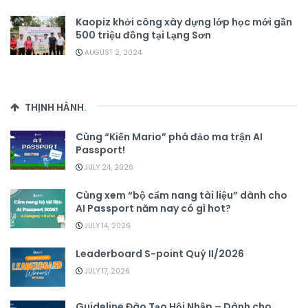
Kaopiz khởi công xây dựng lớp học mới gần
500 triệu đồng tại Lạng Sơn
AUGUST 2, 2024
THỊNH HÀNH
.
Cùng “Kiến Mario” phá đảo ma trận AI
Passport!
JULY 24, 2026
Cùng xem “bộ cẩm nang tài liệu” dành cho
AI Passport năm nay có gì hot?
JULY 14, 2026
Leaderboard S-point Quý II/2026
JULY 17, 2026
Guideline Đào Tạo Hội Nhập – Dành cho