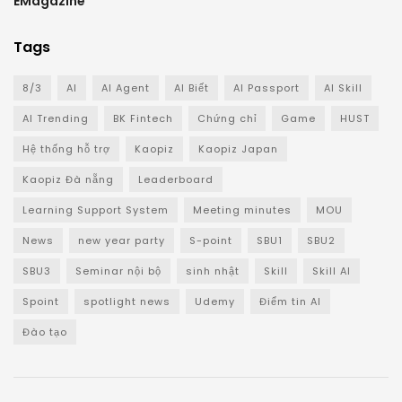
EMagazine
Tags
8/3
AI
AI Agent
AI Biết
AI Passport
AI Skill
AI Trending
BK Fintech
Chứng chỉ
Game
HUST
Hệ thống hỗ trợ
Kaopiz
Kaopiz Japan
Kaopiz Đà nẵng
Leaderboard
Learning Support System
Meeting minutes
MOU
News
new year party
S-point
SBU1
SBU2
SBU3
Seminar nội bộ
sinh nhật
Skill
Skill AI
Spoint
spotlight news
Udemy
Điểm tin AI
Đào tạo