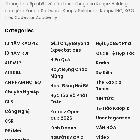
Thông tin cập nhật về các hoạt động của Kaopiz Holdings
bao gồm Kaopiz Software, Kaopiz Solutions, Kaopiz INC, KGO
Life, Codestar Academy
Categories
10 NĂM KAOPIZ
Giải Chạy Beyond
Nội Lực Bứt Phá
Expectations
10 NĂM KJP
Quan Hệ Hợp Tác
Hiệu Quả
AI Biết?
Radio
Hoạt Động Chào
AI SKILL
Sự Kiện
Mừng
ẤN PHẨM NỘI BỘ
The Kaopiz
Hoạt Động Nội Bộ
Times
Chuyên Nghiệp
Học Tập Và Phát
TIN TỨC
CLB
Triển
Tự Hào Kaopiz
Công Nghệ
Kaopiz Open
Uncategorized
Cup 2026
CSR
VĂN HÓA
Kinh Doanh
Đổi Mới
Video
NGƯỜI KAOPIZ