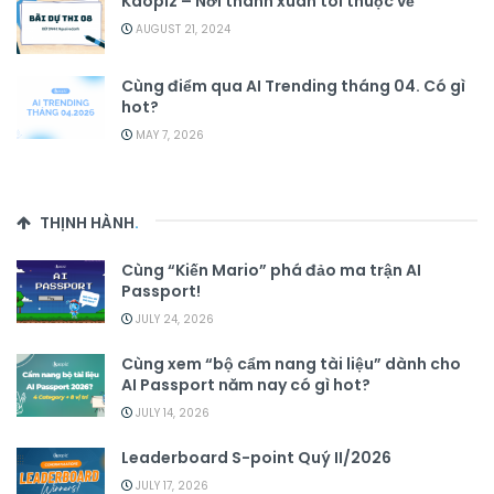
Kaopiz – Nơi thanh xuân tôi thuộc về
AUGUST 21, 2024
Cùng điểm qua AI Trending tháng 04. Có gì
hot?
MAY 7, 2026
THỊNH HÀNH
.
Cùng “Kiến Mario” phá đảo ma trận AI
Passport!
JULY 24, 2026
Cùng xem “bộ cẩm nang tài liệu” dành cho
AI Passport năm nay có gì hot?
JULY 14, 2026
Leaderboard S-point Quý II/2026
JULY 17, 2026