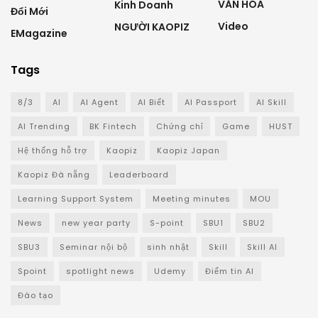
VĂN HÓA
Kinh Doanh
Đổi Mới
Video
NGƯỜI KAOPIZ
EMagazine
Tags
8/3
AI
AI Agent
AI Biết
AI Passport
AI Skill
AI Trending
BK Fintech
Chứng chỉ
Game
HUST
Hệ thống hỗ trợ
Kaopiz
Kaopiz Japan
Kaopiz Đà nẵng
Leaderboard
Learning Support System
Meeting minutes
MOU
News
new year party
S-point
SBU1
SBU2
SBU3
Seminar nội bộ
sinh nhật
Skill
Skill AI
Spoint
spotlight news
Udemy
Điểm tin AI
Đào tạo