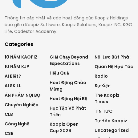
Thông tin cập nhật về các hoạt động của Kaopiz Holdings
bao gồm Kaopiz Software, Kaopiz Solutions, Kaopiz INC, KGO
Life, Codestar Academy
Categories
10 NĂM KAOPIZ
Giải Chạy Beyond
Nội Lực Bứt Phá
Expectations
10 NĂM KJP
Quan Hệ Hợp Tác
Hiệu Quả
AI Biết?
Radio
Hoạt Động Chào
AI SKILL
Sự Kiện
Mừng
ẤN PHẨM NỘI BỘ
The Kaopiz
Hoạt Động Nội Bộ
Times
Chuyên Nghiệp
Học Tập Và Phát
TIN TỨC
CLB
Triển
Tự Hào Kaopiz
Công Nghệ
Kaopiz Open
Uncategorized
Cup 2026
CSR