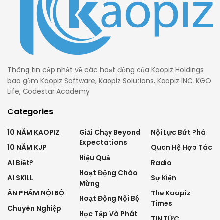
Thông tin cập nhật về các hoạt động của Kaopiz Holdings
bao gồm Kaopiz Software, Kaopiz Solutions, Kaopiz INC, KGO
Life, Codestar Academy
Categories
10 NĂM KAOPIZ
Giải Chạy Beyond
Nội Lực Bứt Phá
Expectations
10 NĂM KJP
Quan Hệ Hợp Tác
Hiệu Quả
AI Biết?
Radio
Hoạt Động Chào
AI SKILL
Sự Kiện
Mừng
ẤN PHẨM NỘI BỘ
The Kaopiz
Hoạt Động Nội Bộ
Times
Chuyên Nghiệp
Học Tập Và Phát
TIN TỨC