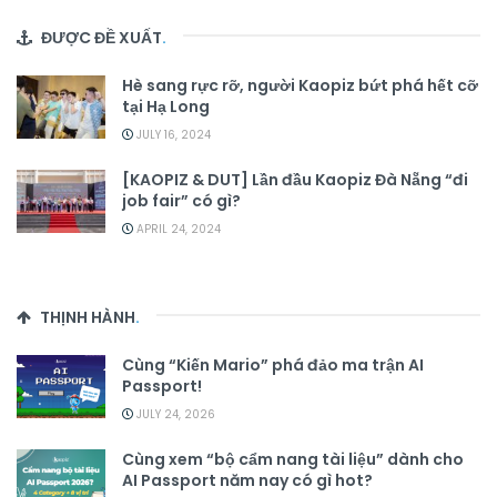
ĐƯỢC ĐỀ XUẤT
.
Hè sang rực rỡ, người Kaopiz bứt phá hết cỡ
tại Hạ Long
JULY 16, 2024
[KAOPIZ & DUT] Lần đầu Kaopiz Đà Nẵng “đi
job fair” có gì?
APRIL 24, 2024
THỊNH HÀNH
.
Cùng “Kiến Mario” phá đảo ma trận AI
Passport!
JULY 24, 2026
Cùng xem “bộ cẩm nang tài liệu” dành cho
AI Passport năm nay có gì hot?