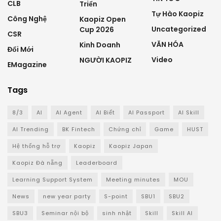
CLB
Triển
Tự Hào Kaopiz
Công Nghệ
Kaopiz Open
Uncategorized
Cup 2026
CSR
VĂN HÓA
Kinh Doanh
Đổi Mới
Video
NGƯỜI KAOPIZ
EMagazine
Tags
8/3
AI
AI Agent
AI Biết
AI Passport
AI Skill
AI Trending
BK Fintech
Chứng chỉ
Game
HUST
Hệ thống hỗ trợ
Kaopiz
Kaopiz Japan
Kaopiz Đà nẵng
Leaderboard
Learning Support System
Meeting minutes
MOU
News
new year party
S-point
SBU1
SBU2
SBU3
Seminar nội bộ
sinh nhật
Skill
Skill AI