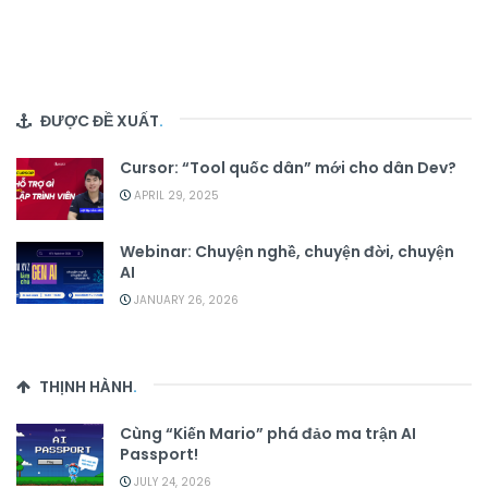
ĐƯỢC ĐỀ XUẤT
.
Cursor: “Tool quốc dân” mới cho dân Dev?
APRIL 29, 2025
Webinar: Chuyện nghề, chuyện đời, chuyện
AI
JANUARY 26, 2026
THỊNH HÀNH
.
Cùng “Kiến Mario” phá đảo ma trận AI
Passport!
JULY 24, 2026