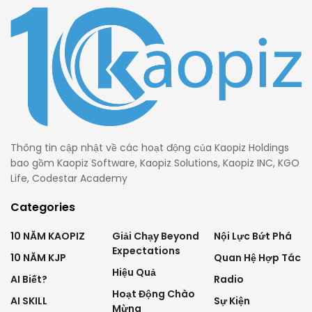
Thông tin cập nhật về các hoạt động của Kaopiz Holdings
bao gồm Kaopiz Software, Kaopiz Solutions, Kaopiz INC, KGO
Life, Codestar Academy
Categories
10 NĂM KAOPIZ
Giải Chạy Beyond
Nội Lực Bứt Phá
Expectations
10 NĂM KJP
Quan Hệ Hợp Tác
Hiệu Quả
AI Biết?
Radio
Hoạt Động Chào
AI SKILL
Sự Kiện
Mừng