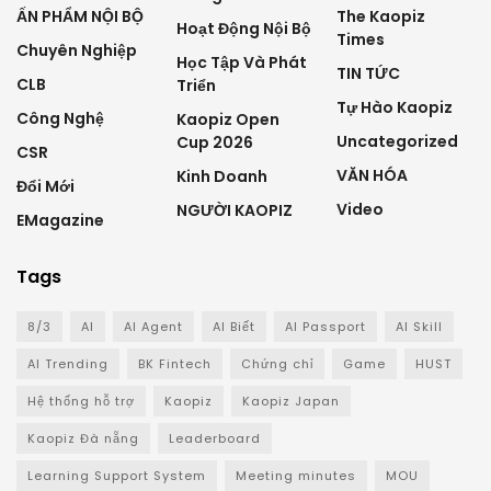
ẤN PHẨM NỘI BỘ
The Kaopiz
Hoạt Động Nội Bộ
Times
Chuyên Nghiệp
Học Tập Và Phát
TIN TỨC
CLB
Triển
Tự Hào Kaopiz
Công Nghệ
Kaopiz Open
Uncategorized
Cup 2026
CSR
VĂN HÓA
Kinh Doanh
Đổi Mới
Video
NGƯỜI KAOPIZ
EMagazine
Tags
8/3
AI
AI Agent
AI Biết
AI Passport
AI Skill
AI Trending
BK Fintech
Chứng chỉ
Game
HUST
Hệ thống hỗ trợ
Kaopiz
Kaopiz Japan
Kaopiz Đà nẵng
Leaderboard
Learning Support System
Meeting minutes
MOU