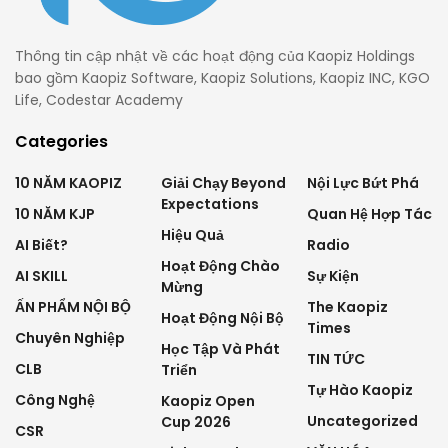
Thông tin cập nhật về các hoạt động của Kaopiz Holdings
bao gồm Kaopiz Software, Kaopiz Solutions, Kaopiz INC, KGO
Life, Codestar Academy
Categories
10 NĂM KAOPIZ
Giải Chạy Beyond
Nội Lực Bứt Phá
Expectations
10 NĂM KJP
Quan Hệ Hợp Tác
Hiệu Quả
AI Biết?
Radio
Hoạt Động Chào
AI SKILL
Sự Kiện
Mừng
ẤN PHẨM NỘI BỘ
The Kaopiz
Hoạt Động Nội Bộ
Times
Chuyên Nghiệp
Học Tập Và Phát
TIN TỨC
CLB
Triển
Tự Hào Kaopiz
Công Nghệ
Kaopiz Open
Uncategorized
Cup 2026
CSR