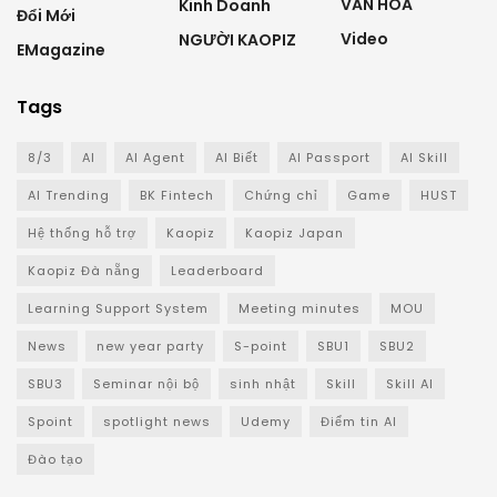
VĂN HÓA
Kinh Doanh
Đổi Mới
Video
NGƯỜI KAOPIZ
EMagazine
Tags
8/3
AI
AI Agent
AI Biết
AI Passport
AI Skill
AI Trending
BK Fintech
Chứng chỉ
Game
HUST
Hệ thống hỗ trợ
Kaopiz
Kaopiz Japan
Kaopiz Đà nẵng
Leaderboard
Learning Support System
Meeting minutes
MOU
News
new year party
S-point
SBU1
SBU2
SBU3
Seminar nội bộ
sinh nhật
Skill
Skill AI
Spoint
spotlight news
Udemy
Điểm tin AI
Đào tạo