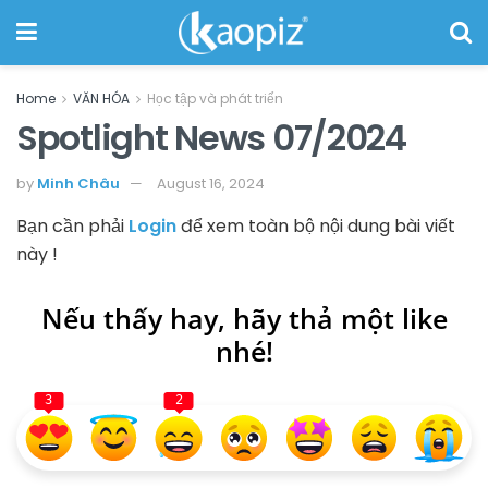
Home
VĂN HÓA
Học tập và phát triển
Spotlight News 07/2024
by
Minh Châu
August 16, 2024
Bạn cần phải
Login
để xem toàn bộ nội dung bài viết
này !
Nếu thấy hay, hãy thả một like
nhé!
3
2