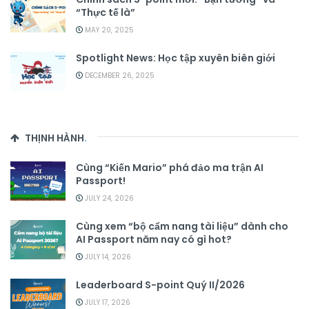
“Thực tế là”
MAY 20, 2025
Spotlight News: Học tập xuyên biên giới
DECEMBER 26, 2025
THỊNH HÀNH
.
Cùng “Kiến Mario” phá đảo ma trận AI
Passport!
JULY 24, 2026
Cùng xem “bộ cẩm nang tài liệu” dành cho
AI Passport năm nay có gì hot?
JULY 14, 2026
Leaderboard S-point Quý II/2026
JULY 17, 2026