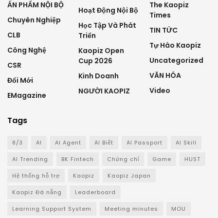
ẤN PHẨM NỘI BỘ
The Kaopiz
Hoạt Động Nội Bộ
Times
Chuyên Nghiệp
Học Tập Và Phát
TIN TỨC
CLB
Triển
Tự Hào Kaopiz
Công Nghệ
Kaopiz Open
Uncategorized
Cup 2026
CSR
VĂN HÓA
Kinh Doanh
Đổi Mới
Video
NGƯỜI KAOPIZ
EMagazine
Tags
8/3
AI
AI Agent
AI Biết
AI Passport
AI Skill
AI Trending
BK Fintech
Chứng chỉ
Game
HUST
Hệ thống hỗ trợ
Kaopiz
Kaopiz Japan
Kaopiz Đà nẵng
Leaderboard
Learning Support System
Meeting minutes
MOU