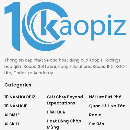
Thông tin cập nhật về các hoạt động của Kaopiz Holdings
bao gồm Kaopiz Software, Kaopiz Solutions, Kaopiz INC, KGO
Life, Codestar Academy
Categories
10 NĂM KAOPIZ
Giải Chạy Beyond
Nội Lực Bứt Phá
Expectations
10 NĂM KJP
Quan Hệ Hợp Tác
Hiệu Quả
AI Biết?
Radio
Hoạt Động Chào
AI SKILL
Sự Kiện
Mừng